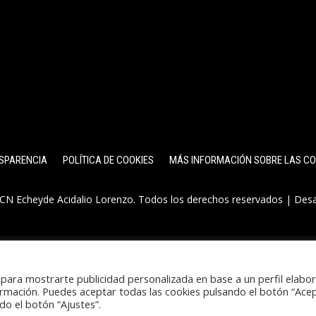
SPARENCIA
POLÍTICA DE COOKIES
MÁS INFORMACIÓN SOBRE LAS CO
CN Echeyde Acidalio Lorenzo. Todos los derechos reservados | Des
y para mostrarte publicidad personalizada en base a un perfil elabo
rmación. Puedes aceptar todas las cookies pulsando el botón “Acep
do el botón “Ajustes”.