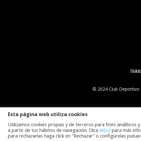
TRAN
© 2024 Club Deportivo 
Esta página web utiliza cookies
Utilizamos cookies propias y de terceros para fines analíticos 
a partir de tus hábitos de navegación. Clica
AQUÍ
para más info
para rechazarlas haga click en "Rechazar" o configúrelas pulsan