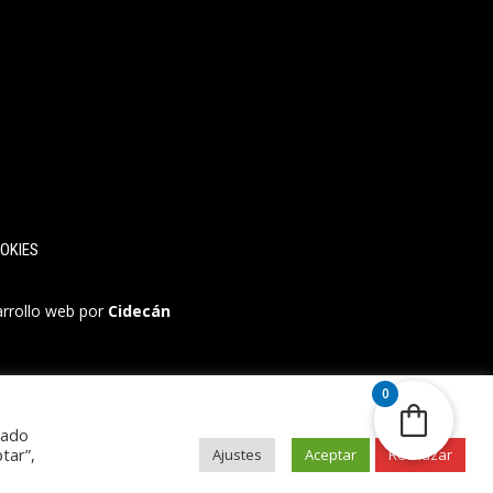
OKIES
arrollo web por
Cidecán
0
rado
tar”,
Ajustes
Aceptar
Rechazar