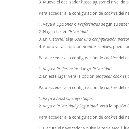
Mueva el deslizador hasta ajustar el nivel de 
Para acceder a la configuración de
cookies
del n
Vaya a
Opciones
o
Preferencias
según su siste
Haga click en
Privacidad
.
En
Historial
elija
Usar una configuración person
Ahora verá la opción
Aceptar cookies
, puede a
Para acceder a la configuración de
cookies
del n
Vaya a
Preferencias
, luego
Privacidad
.
En este lugar verá la opción
Bloquear cookies
Para acceder a la configuración de
cookies
del n
Vaya a
Ajustes
, luego
Safari
.
Vaya a
Privacidad y Seguridad
, verá la opción
Para acceder a la configuración de
cookies
del n
Ejecute el navegador y pulse la tecla
Menú
, l