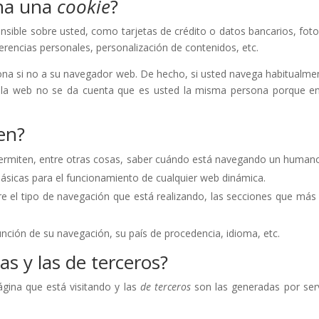
na una
cookie
?
sible sobre usted, como tarjetas de crédito o datos bancarios, foto
erencias personales, personalización de contenidos, etc.
ona si no a su navegador web. De hecho, si usted navega habitualmen
a web no se da cuenta que es usted la misma persona porque en 
en?
permiten, entre otras cosas, saber cuándo está navegando un human
básicas para el funcionamiento de cualquier web dinámica.
e el tipo de navegación que está realizando, las secciones que más u
función de su navegación, su país de procedencia, idioma, etc.
as y las de terceros?
gina que está visitando y las
de terceros
son las generadas por se