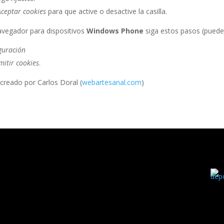
Aceptar cookies
para que active o desactive la casilla.
avegador para dispositivos
Windows Phone
siga estos pasos (pueden
guración
mitir cookies
.
creado por Carlos Doral (
webartesanal.com
)