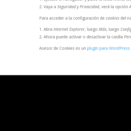
Vaya a
Seguridad y Privacidad
, verá la opción
Para acceder a la configuración de
cookies
del n
Abra
Internet Explorer
, luego
Más
, luego
Confi
Ahora puede activar o desactivar la casilla
Per
Asesor de Cookies es un
plugin para WordPress