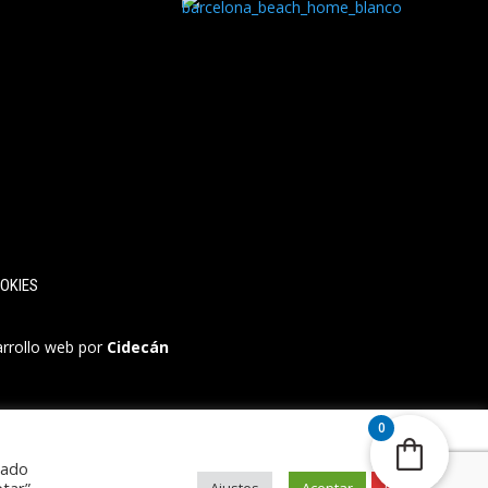
OKIES
arrollo web por
Cidecán
0
rado
Ajustes
Aceptar
Rechazar