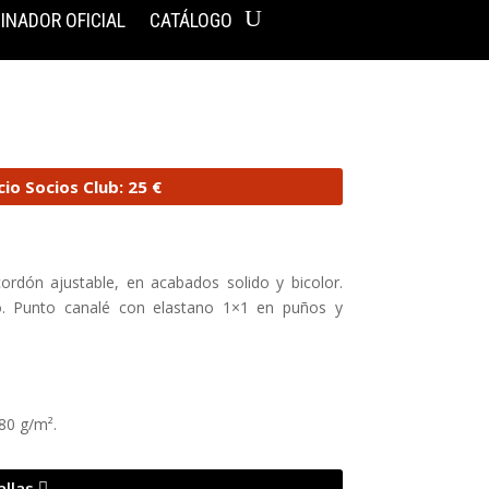
INADOR OFICIAL
CATÁLOGO
cio Socios Club: 25 €
rdón ajustable, en acabados solido y bicolor.
ro. Punto canalé con elastano 1×1 en puños y
280 g/m².
allas