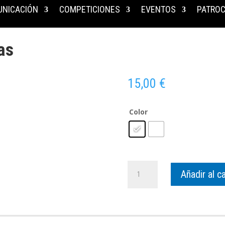
NICACIÓN
COMPETICIONES
EVENTOS
PATROC
as
15,00
€
Color
Gorro
Añadir al ca
Silicona
Guayotas
cantidad