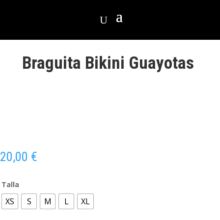
Braguita Bikini Guayotas
20,00
€
Talla
XS
S
M
L
XL