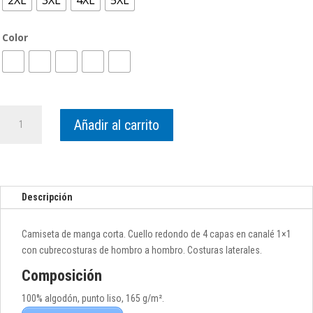
2XL
3XL
4XL
5XL
Color
Camiseta
Añadir al carrito
Toppers
cantidad
Descripción
Camiseta de manga corta. Cuello redondo de 4 capas en canalé 1×1
con cubrecosturas de hombro a hombro. Costuras laterales.
Composición
100% algodón, punto liso, 165 g/m².