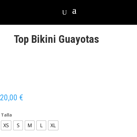
Top Bikini Guayotas
20,00
€
Talla
XS
S
M
L
XL