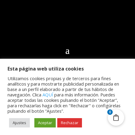
Esta página web utiliza cookies
© 2024 Club Deportivo CN Echeyde Acidalio Lorenzo.
Todos los derechos reservados | Desarrollo web por
Utilizamos cookies propias y de terceros para fines
analíticos y para mostrarte publicidad personalizada en
Cidecán
base a un perfil elaborado a partir de tus hábitos de
navegación. Clica
AQUÍ
para más información. Puedes
aceptar todas las cookies pulsando el botón “Aceptar”,
para rechazarlas haga click en "Rechazar" o configúrelas
pulsando el botón “Ajustes”.
0
Ajustes
Aceptar
Rechazar