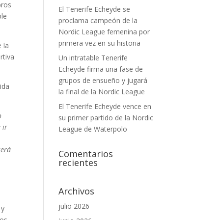
bros
El Tenerife Echeyde se
ble
proclama campeón de la
Nordic League femenina por
primera vez en su historia
 la
rtiva
Un intratable Tenerife
Echeyde firma una fase de
grupos de ensueño y jugará
lida
la final de la Nordic League
El Tenerife Echeyde vence en
o
su primer partido de la Nordic
 ir
League de Waterpolo
será
Comentarios
recientes
Archivos
julio 2026
 y
vos