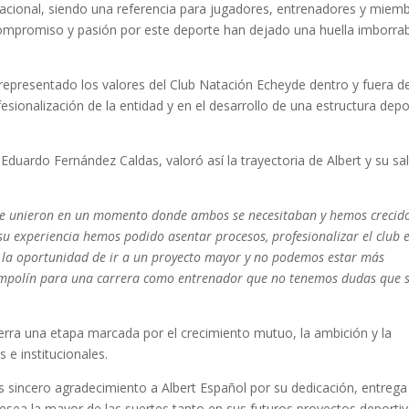
o nacional, siendo una referencia para jugadores, entrenadores y miem
 compromiso y pasión por este deporte han dejado una huella imborra
 representado los valores del Club Natación Echeyde dentro y fuera de
sionalización de la entidad y en el desarrollo de una estructura depo
 Eduardo Fernández Caldas, valoró así la trayectoria de Albert y su sa
de se unieron en un momento donde ambos se necesitaban y hemos crecid
su experiencia hemos podido asentar procesos, profesionalizar el club e
 la oportunidad de ir a un proyecto mayor y no podemos estar más
rampolín para una carrera como entrenador que no tenemos dudas que 
erra una etapa marcada por el crecimiento mutuo, la ambición y la
 e institucionales.
 sincero agradecimiento a Albert Español por su dedicación, entrega
desea la mayor de las suertes tanto en sus futuros proyectos deporti