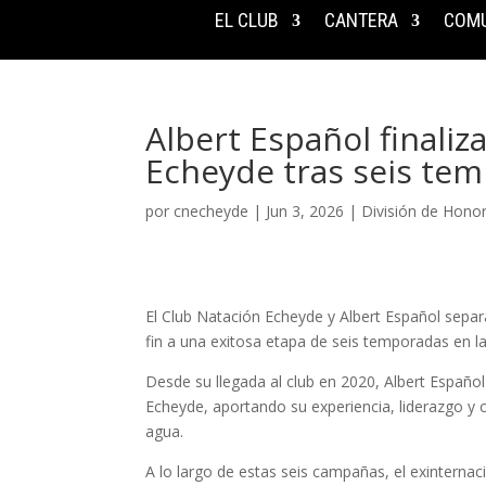
EL CLUB
CANTERA
COMU
Albert Español finaliz
Echeyde tras seis te
por
cnecheyde
|
Jun 3, 2026
|
División de Hono
El Club Natación Echeyde y Albert Español separ
fin a una exitosa etapa de seis temporadas en la
Desde su llegada al club en 2020, Albert Español
Echeyde, aportando su experiencia, liderazgo y 
agua.
A lo largo de estas seis campañas, el exinternac