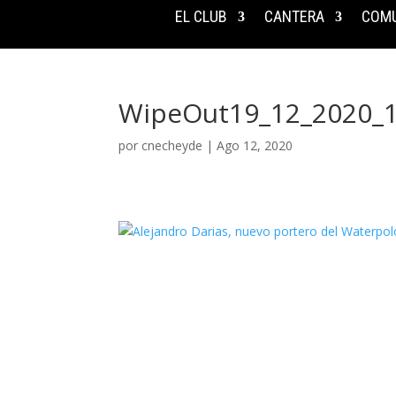
EL CLUB
CANTERA
COMU
WipeOut19_12_2020_1
por
cnecheyde
|
Ago 12, 2020