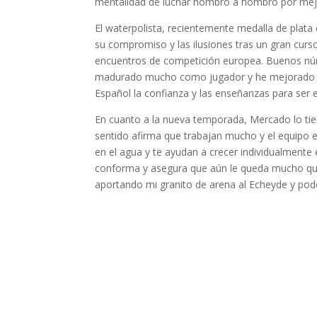
mentalidad de luchar hombro a hombro por mejora
El waterpolista, recientemente medalla de plata
su compromiso y las ilusiones tras un gran curso
encuentros de competición europea. Buenos núm
madurado mucho como jugador y he mejorado en
Español la confianza y las enseñanzas para ser e
En cuanto a la nueva temporada, Mercado lo tien
sentido afirma que trabajan mucho y el equipo 
en el agua y te ayudan a crecer individualmente 
conforma y asegura que aún le queda mucho que
aportando mi granito de arena al Echeyde y pod