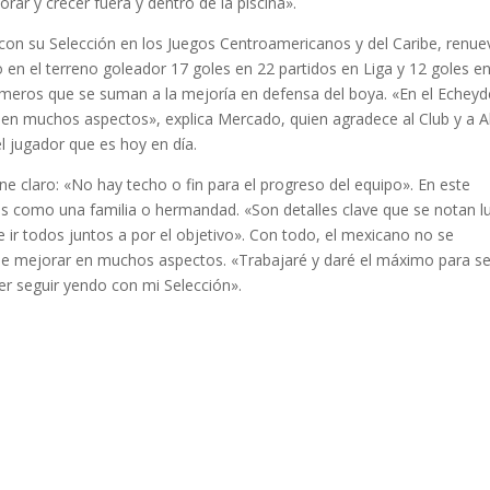
r y crecer fuera y dentro de la piscina».
 con su Selección en los Juegos Centroamericanos y del Caribe, renue
 en el terreno goleador 17 goles en 22 partidos en Liga y 12 goles e
eros que se suman a la mejoría en defensa del boya. «En el Echeyd
 muchos aspectos», explica Mercado, quien agradece al Club y a A
l jugador que es hoy en día.
e claro: «No hay techo o fin para el progreso del equipo». En este
es como una familia o hermandad. «Son detalles clave que se notan 
e ir todos juntos a por el objetivo». Con todo, el mexicano no se
 mejorar en muchos aspectos. «Trabajaré y daré el máximo para se
er seguir yendo con mi Selección».