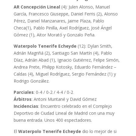
AR Concepción Lineal
(4): Julen Alonso, Manuel
García, Francesco Giuseppe, Daniel Ferris (2), Alonso
Pérez, Daniel Manzanares, Jaime Plaza, Pablo
Checa(1), Pablo Pinilla, Axel Rodríguez, José Ángel
Gómez (1), Aitor Morató y Gonzalo Peña.
Waterpolo Tenerife Echeyde
(12): Dylan Smith,
Adrián Magriñá (2), Santiago San Martín (4), Pablo
Díaz, Adrián Abad (1), Ignacio Gutiérrez, Felipe Simón,
Andrea Prete, Philipp Kotosky, Eduardo Fernández –
Caldas (4), Miguel Rodríguez, Sergio Fernández (1) y
Rodrigo González.
Parciales
: 0-4 / 0-2 / 4-4 / 0-2
Árbitros
: Antoni Muntané y David Gómez
Incidencias
: Encuentro celebrado en el Complejo
Deportivo de Ciudad Lineal de Madrid con una muy
buena entrada. Unos 400 espectadores.
El
Waterpolo Tenerife Echeyde
dio lo mejor de si