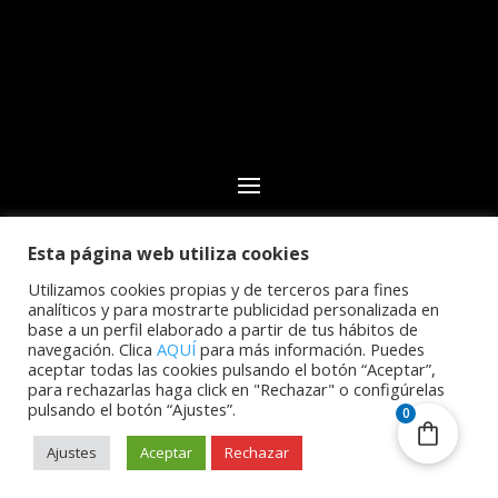
Esta página web utiliza cookies
© 2024 Club Deportivo CN Echeyde Acidalio Lorenzo.
Todos los derechos reservados | Desarrollo web por
Utilizamos cookies propias y de terceros para fines
analíticos y para mostrarte publicidad personalizada en
Cidecán
base a un perfil elaborado a partir de tus hábitos de
navegación. Clica
AQUÍ
para más información. Puedes
aceptar todas las cookies pulsando el botón “Aceptar”,
para rechazarlas haga click en "Rechazar" o configúrelas
pulsando el botón “Ajustes”.
0
Ajustes
Aceptar
Rechazar