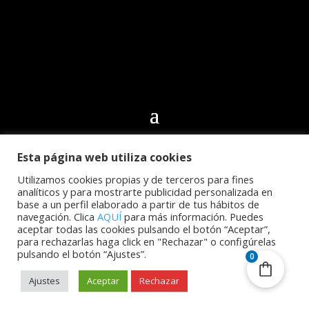
Esta página web utiliza cookies
© 2024 Club Deportivo CN Echeyde Acidalio Lorenzo.
Todos los derechos reservados | Desarrollo web por
Utilizamos cookies propias y de terceros para fines
analíticos y para mostrarte publicidad personalizada en
Cidecán
base a un perfil elaborado a partir de tus hábitos de
navegación. Clica
AQUÍ
para más información. Puedes
aceptar todas las cookies pulsando el botón “Aceptar”,
para rechazarlas haga click en "Rechazar" o configúrelas
pulsando el botón “Ajustes”.
0
Ajustes
Aceptar
Rechazar