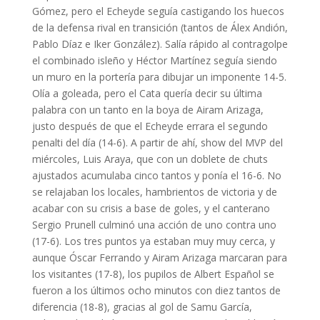
Gómez, pero el Echeyde seguía castigando los huecos
de la defensa rival en transición (tantos de Álex Andión,
Pablo Díaz e Iker González). Salía rápido al contragolpe
el combinado isleño y Héctor Martínez seguía siendo
un muro en la portería para dibujar un imponente 14-5.
Olía a goleada, pero el Cata quería decir su última
palabra con un tanto en la boya de Airam Arizaga,
justo después de que el Echeyde errara el segundo
penalti del día (14-6). A partir de ahí, show del MVP del
miércoles, Luis Araya, que con un doblete de chuts
ajustados acumulaba cinco tantos y ponía el 16-6. No
se relajaban los locales, hambrientos de victoria y de
acabar con su crisis a base de goles, y el canterano
Sergio Prunell culminó una acción de uno contra uno
(17-6). Los tres puntos ya estaban muy muy cerca, y
aunque Óscar Ferrando y Airam Arizaga marcaran para
los visitantes (17-8), los pupilos de Albert Español se
fueron a los últimos ocho minutos con diez tantos de
diferencia (18-8), gracias al gol de Samu García,