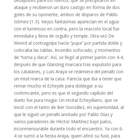
desajustes para los isleños, que se precipitaron en
ataque y recibieron un duro castigo en forma de dos
goles de su oponente, ambos de disparos de Pablo
Gómez (1-3). Viejos fantasmas aparecían en el agua
con el luminoso en contra, pero la reacción local fue
inmediata y llena de orgullo y temple. Otra vez De
Weerd al contragolpe hacía “pupa” por partida doble y
colocaba las tablas. Incendio sofocado, y momentos
de “toma y daca”. Así, se llegó al primer parón con 4-4,
después de que Glanznig marcara tras expulsión para
los catalanes, y Luis Araya se redimiera del penalti con
un misil marca de la casa. Parecía que iba a tener que
remar mucho el Echeyde para doblegar a su
contrincante, pero es que el segundo capítulo del
duelo fue pura magia. Un recital Echeydiano, que se
inició con el tanto de Iker González, en superioridad, al
que le siguió un penalti anotado por Pablo Díaz y
varios paradones de Héctor Martínez bajo palos,
inconmensurable durante todo el encuentro. Ya con 6-
4 se sumó a la fiesta Araya, quien afinó su fusil, para