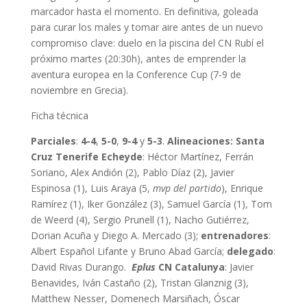
marcador hasta el momento. En definitiva, goleada
para curar los males y tomar aire antes de un nuevo
compromiso clave: duelo en la piscina del CN Rubí el
próximo martes (20:30h), antes de emprender la
aventura europea en la Conference Cup (7-9 de
noviembre en Grecia).
Ficha técnica
Parciales
:
4-4
,
5-0
,
9-4
y
5-3
.
Alineaciones: Santa
Cruz Tenerife Echeyde
: Héctor Martínez, Ferrán
Soriano, Alex Andión (2), Pablo Díaz (2), Javier
Espinosa (1), Luis Araya (5,
mvp del partido
), Enrique
Ramírez (1), Iker González (3), Samuel García (1), Tom
de Weerd (4), Sergio Prunell (1), Nacho Gutiérrez,
Dorian Acuña y Diego A. Mercado (3);
entrenadores
:
Albert Español Lifante y Bruno Abad García;
delegado
:
David Rivas Durango.
Eplus
CN Catalunya
: Javier
Benavides, Iván Castaño (2), Tristan Glanznig (3),
Matthew Nesser, Domenech Marsiñach, Óscar