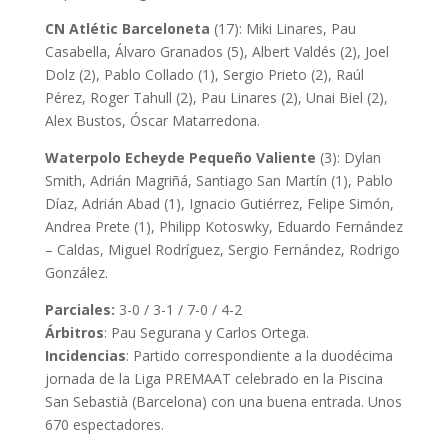
CN Atlétic Barceloneta
(17): Miki Linares, Pau
Casabella, Álvaro Granados (5), Albert Valdés (2), Joel
Dolz (2), Pablo Collado (1), Sergio Prieto (2), Raúl
Pérez, Roger Tahull (2), Pau Linares (2), Unai Biel (2),
Alex Bustos, Óscar Matarredona.
Waterpolo Echeyde Pequeño Valiente
(3): Dylan
Smith, Adrián Magriñá, Santiago San Martín (1), Pablo
Díaz, Adrián Abad (1), Ignacio Gutiérrez, Felipe Simón,
Andrea Prete (1), Philipp Kotoswky, Eduardo Fernández
– Caldas, Miguel Rodríguez, Sergio Fernández, Rodrigo
González.
Parciales:
3-0 / 3-1 / 7-0 / 4-2
Árbitros
: Pau Segurana y Carlos Ortega.
Incidencias
: Partido correspondiente a la duodécima
jornada de la Liga PREMAAT celebrado en la Piscina
San Sebastià (Barcelona) con una buena entrada. Unos
670 espectadores.