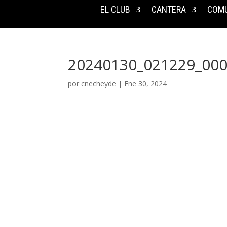
EL CLUB
CANTERA
COMU
20240130_021229_00
por
cnecheyde
|
Ene 30, 2024