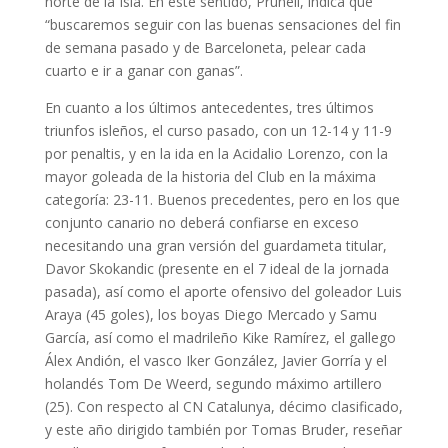
norte de la Isla. En este sentido, Prunell, indica que
“buscaremos seguir con las buenas sensaciones del fin
de semana pasado y de Barceloneta, pelear cada
cuarto e ir a ganar con ganas”.
En cuanto a los últimos antecedentes, tres últimos
triunfos isleños, el curso pasado, con un 12-14 y 11-9
por penaltis, y en la ida en la Acidalio Lorenzo, con la
mayor goleada de la historia del Club en la máxima
categoría: 23-11. Buenos precedentes, pero en los que
conjunto canario no deberá confiarse en exceso
necesitando una gran versión del guardameta titular,
Davor Skokandic (presente en el 7 ideal de la jornada
pasada), así como el aporte ofensivo del goleador Luis
Araya (45 goles), los boyas Diego Mercado y Samu
García, así como el madrileño Kike Ramírez, el gallego
Álex Andión, el vasco Iker González, Javier Gorría y el
holandés Tom De Weerd, segundo máximo artillero
(25). Con respecto al CN Catalunya, décimo clasificado,
y este año dirigido también por Tomas Bruder, reseñar