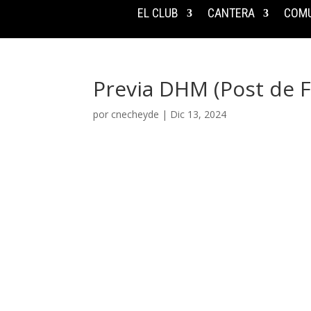
EL CLUB
CANTERA
COMU
Previa DHM (Post de
por
cnecheyde
|
Dic 13, 2024