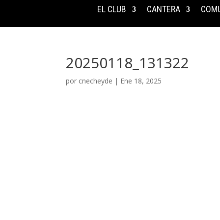
EL CLUB
CANTERA
COMU
20250118_131322
por
cnecheyde
|
Ene 18, 2025