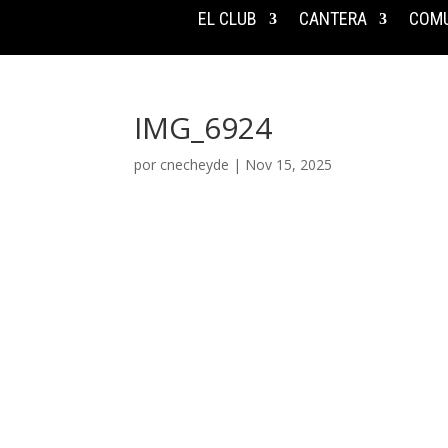
EL CLUB
CANTERA
COMU
IMG_6924
por
cnecheyde
|
Nov 15, 2025