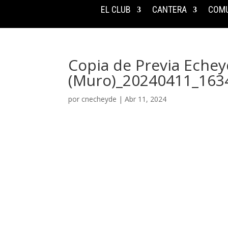
EL CLUB
CANTERA
COMU
Copia de Previa Eche
(Muro)_20240411_163
por
cnecheyde
|
Abr 11, 2024