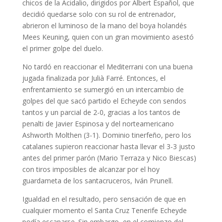
chicos de la Acidalio, dirigidos por Albert Español, que
decidió quedarse solo con su rol de entrenador,
abrieron el luminoso de la mano del boya holandés
Mees Keuning, quien con un gran movimiento asestó
el primer golpe del duelo.
No tardó en reaccionar el Mediterrani con una buena
jugada finalizada por Julià Farré. Entonces, el
enfrentamiento se sumergió en un intercambio de
golpes del que sacó partido el Echeyde con sendos
tantos y un parcial de 2-0, gracias a los tantos de
penalti de Javier Espinosa y del norteamericano
Ashworth Molthen (3-1). Dominio tinerfeño, pero los
catalanes supieron reaccionar hasta llevar el 3-3 justo
antes del primer parón (Mario Terraza y Nico Biescas)
con tiros imposibles de alcanzar por el hoy
guardameta de los santacruceros, Iván Prunell.
Igualdad en el resultado, pero sensación de que en
cualquier momento el Santa Cruz Tenerife Echeyde
podía escaparse. Sin embargo, en el comienzo del