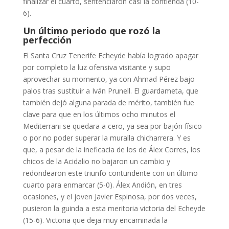
finalizar el cuarto, sentenciaron casi la contienda (10-
6).
Un último periodo que rozó la
perfección
El Santa Cruz Tenerife Echeyde había logrado apagar
por completo la luz ofensiva visitante y supo
aprovechar su momento, ya con Ahmad Pérez bajo
palos tras sustituir a Iván Prunell. El guardameta, que
también dejó alguna parada de mérito, también fue
clave para que en los últimos ocho minutos el
Mediterrani se quedara a cero, ya sea por bajón físico
o por no poder superar la muralla chicharrera. Y es
que, a pesar de la ineficacia de los de Álex Corres, los
chicos de la Acidalio no bajaron un cambio y
redondearon este triunfo contundente con un último
cuarto para enmarcar (5-0). Álex Andión, en tres
ocasiones, y el joven Javier Espinosa, por dos veces,
pusieron la guinda a esta meritoria victoria del Echeyde
(15-6). Victoria que deja muy encaminada la