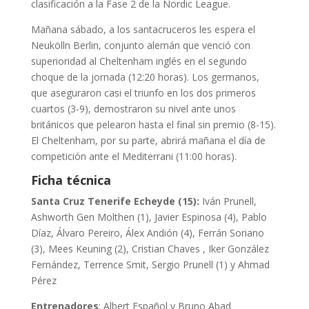
clasificación a la Fase 2 de la Nordic League.
Mañana sábado, a los santacruceros les espera el
Neukölln Berlin, conjunto alemán que venció con
superioridad al Cheltenham inglés en el segundo
choque de la jornada (12:20 horas). Los germanos,
que aseguraron casi el triunfo en los dos primeros
cuartos (3-9), demostraron su nivel ante unos
británicos que pelearon hasta el final sin premio (8-15).
El Cheltenham, por su parte, abrirá mañana el día de
competición ante el Mediterrani (11:00 horas).
Ficha técnica
Santa Cruz Tenerife Echeyde (15):
Iván Prunell,
Ashworth Gen Molthen (1), Javier Espinosa (4), Pablo
Díaz, Álvaro Pereiro, Álex Andión (4), Ferrán Soriano
(3), Mees Keuning (2), Cristian Chaves , Iker González
Fernández, Terrence Smit, Sergio Prunell (1) y Ahmad
Pérez
Entrenadores
: Albert Español y Bruno Abad