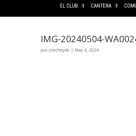
EL CLUB
CANTERA
COMU
IMG-20240504-WA002
por
cnecheyde
|
May 4, 2024