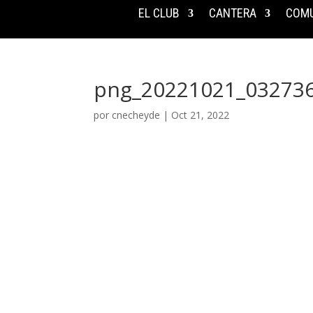
EL CLUB
CANTERA
COMU
png_20221021_03273
por
cnecheyde
|
Oct 21, 2022