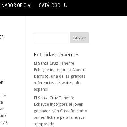
INADOR OFICIAL
CATÁLOGO
e
Entradas recientes
El Santa Cruz Tenerife
Echeyde incorpora a Alberto
Barroso, una de las grandes
ue
referencias del waterpolo
español
e de
El Santa Cruz Tenerife
ta
Echeyde incorpora al joven
rar
goleador Iván Castaño como
 una
primer fichaje para la nueva
raya,
temporada