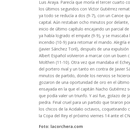
Luis Araya. Parecía que moría el tercer cuarto c
los últimos segundos con Víctor Gutiérrez remata
ya todo se reducía a dos (9-7), con un Canoe que
capital. Aún restaban ocho minutos por delante,
inicio de último capítulo encajando un parcial 
ya había logrado el empate (9-9), y se mascaba l
incendio (10-9) para retomar el mando. Alegría e
(Javier Sánchez Toril), después de una expulsión 
Albert Español volvieron a marcar con un buen c
Molthen (11-10). Otra vez que mandaba el Echeyd
del portero rival y un tanto en contra de Javier
minutos de partido, donde los nervios se hicier
gozaron de una oportunidad de oro en el último
ensayada en la que el capitán Nacho Gutiérrez s
que podía valer un triunfo. Y así fue, golazo de
piedra. Final cruel para un partido que tiraron p
los chicos de la Acidalio octavos, coqueteando 
la Copa del Rey el próximo viernes 14 ante el C
Foto: lacorchera.com