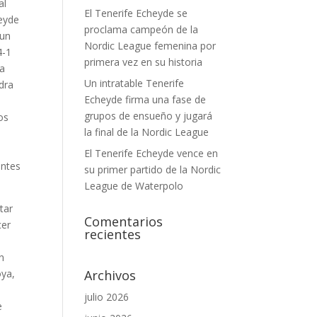
al
El Tenerife Echeyde se
heyde
proclama campeón de la
 un
Nordic League femenina por
4-1
primera vez en su historia
ra
Un intratable Tenerife
adra
Echeyde firma una fase de
grupos de ensueño y jugará
os
la final de la Nordic League
El Tenerife Echeyde vence en
antes
su primer partido de la Nordic
League de Waterpolo
tar
Comentarios
cer
recientes
n
oya,
Archivos
julio 2026
e