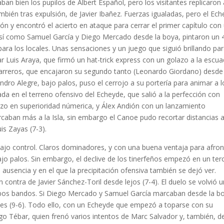
ban bien los pupilos de Albert Español, pero los visitantes replicaron 
ién tras expulsión, de Javier Ibañez. Fuerzas igualadas, pero el Ec
ión y encontró el acierto en ataque para cerrar el primer capítulo con
 así como Samuel García y Diego Mercado desde la boya, pintaron un 
a los locales. Unas sensaciones y un juego que siguió brillando pa
lar Luis Araya, que firmó un hat-trick express con un golazo a la escu
charreros, que encajaron su segundo tanto (Leonardo Giordano) desde
jandro Alegre, bajo palos, puso el cerrojo a su portería para animar a l
da en el terreno ofensivo del Echeyde, que salió a la perfección con
zo en superioridad númerica, y Álex Andión con un lanzamiento
ercaban más a la Isla, sin embargo el Canoe pudo recortar distancias 
is Zayas (7-3).
 bajo control. Claros dominadores, y con una buena ventaja para afron
jo palos. Sin embargo, el declive de los tinerfeños empezó en un ter
u ausencia y en el que la precipitación ofensiva también se dejó ver.
contra de Javier Sánchez-Toril desde lejos (7-4). El duelo se volvió u
mbos bandos. Si Diego Mercado y Samuel García marcaban desde la b
les (9-6). Todo ello, con un Echeyde que empezó a toparse con su
ego Tébar, quien frenó varios intentos de Marc Salvador y, también, d