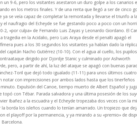
on un 9-6, pero los visitantes asestaron un duro golpe a los canarios 
ndo en los metros finales. Y de una renta que llegó a ser de cinco go
 ya se veía capaz de completar la remontada y llevarse el triunfo a l
 y el naufragio del Echeyde se fue gestando poco a poco con un horri
de 0-2, «por culpa» de Fernando Luis Zayas y Leonardo Giordano. El C
a tragedia en la Acidalio, pero Luis Araya desde el penalti apagó el
fímera pues a los 30 segundos los visitantes ya habían dado la réplic
del capitán Nacho Gutiérrez (10-10). Con el agua al cuello, los pupilo
ontraataque dirigido por Djordje Stanic y culminado por Ashworth
e, pero, a partir de ahí, la luz del ataque se apagó con buenas para
 Sánchez-Toril que dejó todo igualado (11-11) para unos últimos cuatro
on notar con imprecisiones por ambos lados hasta que los tinerfeños
 minuto. Expulsión del Canoe, tiempo muerto de Albert Español y jug
e topó con Tébar. Parada salvadora y una última posesión de los suy
 Javier Ibañez a la escuadra y el Echeyde tropezaba dos veces con la 
or la borda los isleños cuando lo tenían amarrado. Un tropiezo que dej
con el playoff por la permanencia, y ya mirando a su «premio» de disp
N Barcelona.