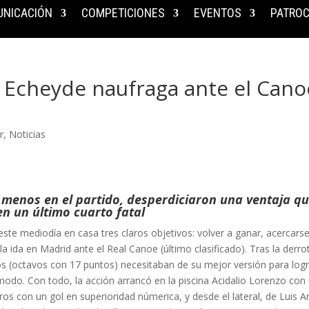
NICACIÓN
COMPETICIONES
EVENTOS
PATROC
e Echeyde naufraga ante el Cano
r
,
Noticias
 menos en el partido, desperdiciaron una ventaja q
en un último cuarto fatal
ste mediodía en casa tres claros objetivos: volver a ganar, acercars
la ida en Madrid ante el Real Canoe (último clasificado). Tras la derro
os (octavos con 17 puntos) necesitaban de su mejor versión para log
ómodo. Con todo, la acción arrancó en la piscina Acidalio Lorenzo con
ros con un gol en superioridad númerica, y desde el lateral, de Luis A