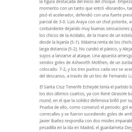
la figura destacada del inicio del choque. Empeza
momento con un tanto que entró «llorando», tamb
pisó el acelerador, defendió con una fuerte pres
parcial de 3-0. Luis Araya con un chut potente,
contundente dejando muy buenas sensaciones par
los chicos de la Acidalio, de la mano de un este
desde la lejanía (5-1). Máxima renta de los chi
larga distancia (5-2). No cundió el pánico, y Ale
suyos a lanzarse al ataque. Una apuesta arriesga
sendos goles de Ashworth Molthen, de un zurda
colocado. 7-2, y los tres puntos cada vez se ac
del descanso, a través de un tiro de Fernando Lu
El Santa Cruz Tenerife Echeyde tenía el partido
los dos últimos cuartos, ya con René Girasole ba
round, en el que la solidez defensiva brilló por s
Prueba de ello, como comenzó el periodo: gol en 
correcalles y se fueron sucediendo goles de a
Javier Ibañez respondía con dos misiles imparab
pesadilla en la ida en Madrid, el guardameta Di