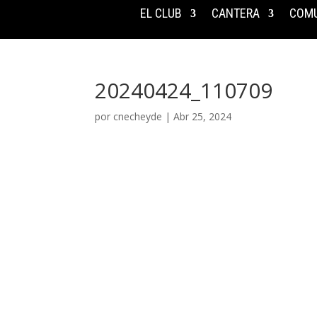
EL CLUB
CANTERA
COMU
20240424_110709
por
cnecheyde
|
Abr 25, 2024