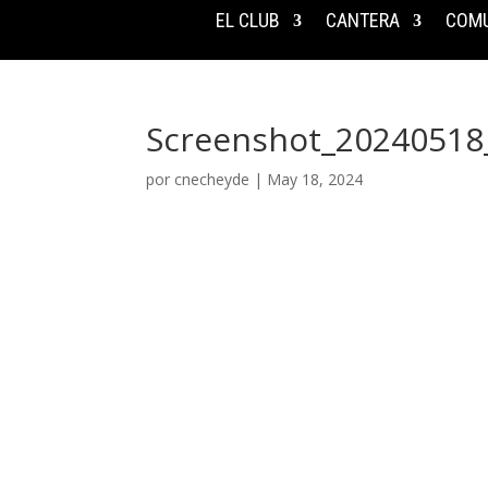
EL CLUB
CANTERA
COMU
Screenshot_20240518
por
cnecheyde
|
May 18, 2024