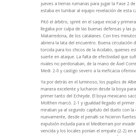
jueves a tierras rumanas para jugar la Fase 2 de
estaba en tumbar al equipo revelación de esta ca
Pitó el árbitro, sprint en el saque inicial y prim
llegaba por culpa de las buenas defensas y las 
Matarredona, de los catalanes. Con tres minutos
abriera la lata del encuentro. Buena circulación
torcida para los chicos de la Acidalio, quienes 
suerte en ataque. La falta de efectividad que suf
rivales no perdonaban, de la mano de Áxel Corre
Medi. 2-0 y castigo severo a la ineficacia ofensiv
Ya por detrás en el luminoso, los pupilos de Al
manera excelente y lucharon desde la boya para fo
primer tanto del Echeyde. El boya mexicano sac
Molthen marcó. 2-1 y igualdad llegado el primer
miraban ya al segundo capítulo del duelo con la
nuevamente, desde el penalti se hicieron fuerte
expulsión incluida para el Mediterrani por invadi
vencida y los locales ponían el empate (2-2) en 