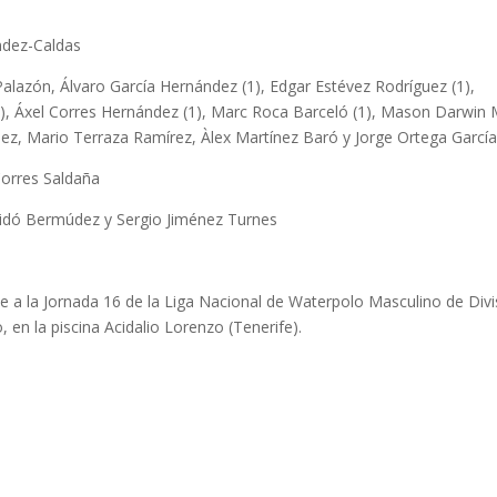
ndez-Caldas
lazón, Álvaro García Hernández (1), Edgar Estévez Rodríguez (1),
(3), Áxel Corres Hernández (1), Marc Roca Barceló (1), Mason Darwin
ez, Mario Terraza Ramírez, Àlex Martínez Baró y Jorge Ortega García
Corres Saldaña
xidó Bermúdez y Sergio Jiménez Turnes
e a la Jornada 16 de la Liga Nacional de Waterpolo Masculino de Divi
en la piscina Acidalio Lorenzo (Tenerife).