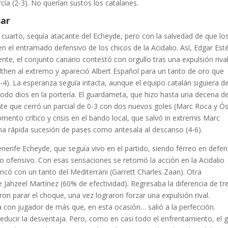
ía (2-3). No querían sustos los catalanes.
sar
r cuarto, sequía atacante del Echeyde, pero con la salvedad de que lo
 el entramado defensivo de los chicos de la Acidalio. Así, Edgar Est
nte, el conjunto canario contestó con orgullo tras una expulsión rival
lthen al extremo y apareció Albert Español para un tanto de oro que
3-4). La esperanza seguía intacta, aunque el equipo catalán siguiera d
do dios en la portería. El guardameta, que hizo hasta una decena d
tante que cerró un parcial de 0-3 con dos nuevos goles (Marc Roca y Ó
mento crítico y crisis en el bando local, que salvó in extremis Marc
a rápida sucesión de pases como antesala al descanso (4-6).
rife Echeyde, que seguía vivo en el partido, siendo férreo en defen
 ofensivo. Con esas sensaciones se retomó la acción en la Acidalio
ncó con un tanto del Mediterrani (Garrett Charles Zaan). Otra
Jahzeel Martínez (60% de efectividad). Regresaba la diferencia de tr
eron parar el choque, una vez lograron forzar una expulsión rival.
 con jugador de más que, en esta ocasión… salió a la perfección.
educir la desventaja. Pero, como en casi todo el enfrentamiento, el g