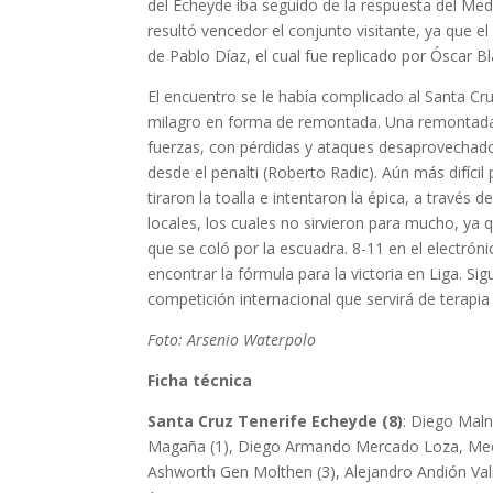
del Echeyde iba seguido de la respuesta del Med
resultó vencedor el conjunto visitante, ya que e
de Pablo Díaz, el cual fue replicado por Óscar Bl
El encuentro se le había complicado al Santa Cru
milagro en forma de remontada. Una remontada qu
fuerzas, con pérdidas y ataques desaprovechados
desde el penalti (Roberto Radic). Aún más difícil 
tiraron la toalla e intentaron la épica, a través
locales, los cuales no sirvieron para mucho, ya q
que se coló por la escuadra. 8-11 en el electróni
encontrar la fórmula para la victoria en Liga. S
competición internacional que servirá de terapia 
Foto: Arsenio Waterpolo
Ficha técnica
Santa Cruz Tenerife Echeyde (8)
: Diego Maln
Magaña (1), Diego Armando Mercado Loza, Mees 
Ashworth Gen Molthen (3), Alejandro Andión Val