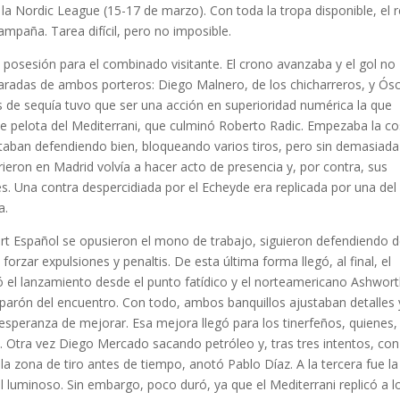
 la Nordic League (15-17 de marzo). Con toda la tropa disponible, el 
mpaña. Tarea difícil, pero no imposible.
era posesión para el combinado visitante. El crono avanzaba y el gol no
paradas de ambos porteros: Diego Malnero, de los chicharreros, y Ós
 de sequía tuvo que ser una acción en superioridad numérica la que
 de pelota del Mediterrani, que culminó Roberto Radic. Empezaba la c
estaban defendiendo bien, bloqueando varios tiros, pero sin demasiada
rieron en Madrid volvía a hacer acto de presencia y, por contra, sus
s. Una contra despercidiada por el Echeyde era replicada por una del
a.
bert Español se opusieron el mono de trabajo, siguieron defendiendo 
rzar expulsiones y penaltis. De esta última forma llegó, al final, el
ó el lanzamiento desde el punto fatídico y el norteamericano Ashwor
 parón del encuentro. Con todo, ambos banquillos ajustaban detalles 
 esperanza de mejorar. Esa mejora llegó para los tinerfeños, quienes,
s. Otra vez Diego Mercado sacando petróleo y, tras tres intentos, con
r la zona de tiro antes de tiempo, anotó Pablo Díaz. A la tercera fue la
el luminoso. Sin embargo, poco duró, ya que el Mediterrani replicó a l