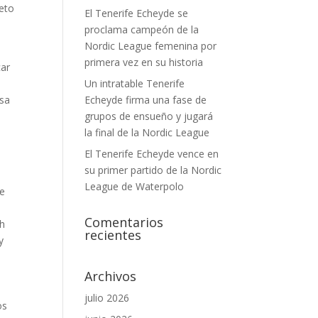
reto
El Tenerife Echeyde se
proclama campeón de la
Nordic League femenina por
primera vez en su historia
car
Un intratable Tenerife
osa
Echeyde firma una fase de
grupos de ensueño y jugará
la final de la Nordic League
El Tenerife Echeyde vence en
su primer partido de la Nordic
League de Waterpolo
de
Comentarios
th
recientes
y
Archivos
julio 2026
os