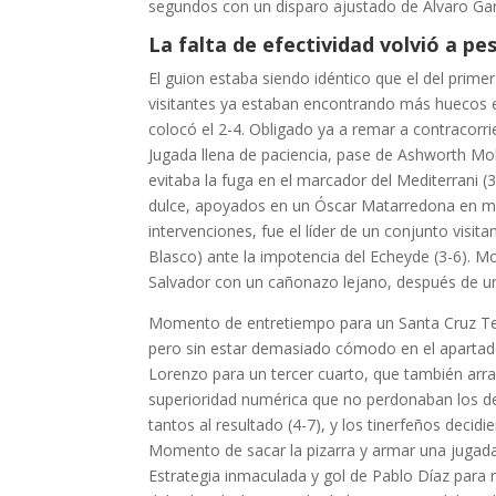
segundos con un disparo ajustado de Álvaro Garc
La falta de efectividad volvió a pe
El guion estaba siendo idéntico que el del prime
visitantes ya estaban encontrando más huecos en
colocó el 2-4. Obligado ya a remar a contracorrie
Jugada llena de paciencia, pase de Ashworth Mo
evitaba la fuga en el marcador del Mediterrani (
dulce, apoyados en un Óscar Matarredona en mo
intervenciones, fue el líder de un conjunto visi
Blasco) ante la impotencia del Echeyde (3-6). Mo
Salvador con un cañonazo lejano, después de un
Momento de entretiempo para un Santa Cruz Tene
pero sin estar demasiado cómodo en el apartado
Lorenzo para un tercer cuarto, que también arra
superioridad numérica que no perdonaban los de 
tantos al resultado (4-7), y los tinerfeños decidi
Momento de sacar la pizarra y armar una jugada
Estrategia inmaculada y gol de Pablo Díaz para r