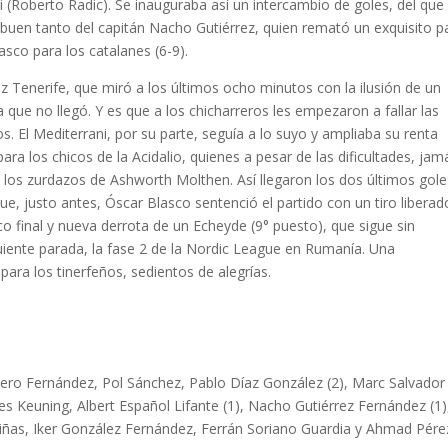
i (Roberto Radic). Se inauguraba así un intercambio de goles, del que
l buen tanto del capitán Nacho Gutiérrez, quien remató un exquisito p
asco para los catalanes (6-9).
z Tenerife, que miró a los últimos ocho minutos con la ilusión de un
e no llegó. Y es que a los chicharreros les empezaron a fallar las
. El Mediterrani, por su parte, seguía a lo suyo y ampliaba su renta
para los chicos de la Acidalio, quienes a pesar de las dificultades, jam
 de los zurdazos de Ashworth Molthen. Así llegaron los dos últimos gol
ue, justo antes, Óscar Blasco sentenció el partido con un tiro liberad
co final y nueva derrota de un Echeyde (9° puesto), que sigue sin
iguiente parada, la fase 2 de la Nordic League en Rumanía. Una
para los tinerfeños, sedientos de alegrías.
ero Fernández, Pol Sánchez, Pablo Díaz González (2), Marc Salvador
Keuning, Albert Español Lifante (1), Nacho Gutiérrez Fernández (1)
iñas, Iker González Fernández, Ferrán Soriano Guardia y Ahmad Pére