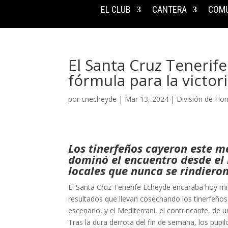
EL CLUB
CANTERA
COMU
El Santa Cruz Tenerife
fórmula para la victor
por
cnecheyde
|
Mar 13, 2024
|
División de Ho
Los tinerfeños cayeron este m
dominó el encuentro desde el 
locales que nunca se rindiero
El Santa Cruz Tenerife Echeyde encaraba hoy mié
resultados que llevan cosechando los tinerfeños 
escenario, y el Mediterrani, el contrincante, de
Tras la dura derrota del fin de semana, los pupi