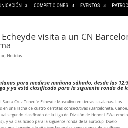
NICACIÓN
COMPETICIONES
EVENTOS
PATROC
e Echeyde visita a un CN Barcelo
rma
nor
,
Noticias
atalanas para medirse mañana sábado, desde las 12:
a y ya está clasificado para la siguiente ronda de l
 Santa Cruz Tenerife Echeyde Masculino en tierras catalanas. Los
s en una racha de cuatro derrotas consecutivas (Barceloneta, Canoe
ctual segundo clasificado de la Liga de División de Honor LEWaterpolo
is), y ya clasificado para la siguiente ronda de la Eurocup. Duelo
s que llegarán a la cita tras las malas sensaciones de su último