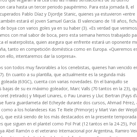
n cara hasta un tercer periodo paupérrimo. Para esta jornada 8, el
ecuperados Pablo Díaz y Djordje Stanic, quienes ya estuvieron «entre
ambién estará el joven Samuel García. El valenciano de 18 años, fic
 de boya con varios goles ya en su haber (3). «Es verdad que venimo
edamos con mal sabor de boca, pero esta semana hemos trabajado pa
lica el waterpolista, quien asegura que enfrente estará un oponente m
paña, tanto en competición doméstica como en Europa. «Queremos e
 Con ello, intentaremos dar la sorpresa».
 son todos muy favorables a los cenebistas, quienes han vencido e
-7). En cuanto a su plantilla, que actualmente es la segunda más
 goleada (63GC), cuenta con varias novedades. En el banquillo se
es bajas de su ex máximo goleador, Marc Valls (70 tantos en la 23), q
et (retirado) y Miquel Linares, o Pau Linares y Lluc Bertran (Pays d’A
l que fuera guardameta del Echeyde durante dos cursos, Ahmad Pérez, 
í como a los holandeses Kas Te Riele (Primorje) y Mart Van der Weij
Aix), que está siendo de los más destacados en la presente temporada
s que siguen en el plantel como Pol Prat (12 tantos en la 24-25), Pol
boya Abel Ramón o el veterano Internacional por Argentina, Ramiro Vei