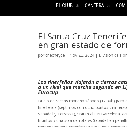
EL CLUB
CANTERA
COMU
El Santa Cruz Tenerif
en gran estado de fo
por
cnecheyde
|
Nov 22, 2024
|
División de Ho
Los tinerfeños viajarán a tierras c
a un rival que marcha segundo en Lig
Eurocup
Duelo de rachas mañana sábado (12:30h) para el
tinerfeños (séptimos con ocho puntos), inmerso
Sabadell y Terrassa), visitan al CN Barcelona, a
triunfos y una sola derrota vs Sabadell en penalt
tremendamente complicado para unos chicharrero