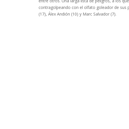
entre otros. Una larga lista de peligros, a los q
contragolpeando con el olfato goleador de sus p
(17), Álex Andión (10) y Marc Salvador (7).