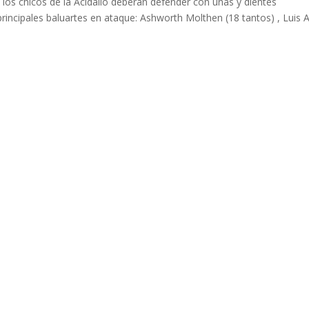
ue los chicos de la Acidalio deberán defender con uñas y dientes
rincipales baluartes en ataque: Ashworth Molthen (18 tantos) , Luis 