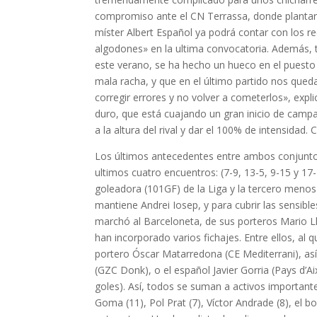
compromiso ante el CN Terrassa, donde plantaro
míster Albert Español ya podrá contar con los r
algodones» en la ultima convocatoria. Además, t
este verano, se ha hecho un hueco en el puesto
mala racha, y que en el último partido nos qu
corregir errores y no volver a cometerlos», exp
duro, que está cuajando un gran inicio de cam
a la altura del rival y dar el 100% de intensidad.
Los últimos antecedentes entre ambos conjuntos
ultimos cuatro encuentros: (7-9, 13-5, 9-15 y 17
goleadora (101GF) de la Liga y la tercero menos
mantiene Andrei Iosep, y para cubrir las sensibl
marchó al Barceloneta, de sus porteros Mario Llor
han incorporado varios fichajes. Entre ellos, a
portero Óscar Matarredona (CE Mediterrani), as
(GZC Donk), o el español Javier Gorria (Pays d’
goles). Así, todos se suman a activos importante
Goma (11), Pol Prat (7), Víctor Andrade (8), el 