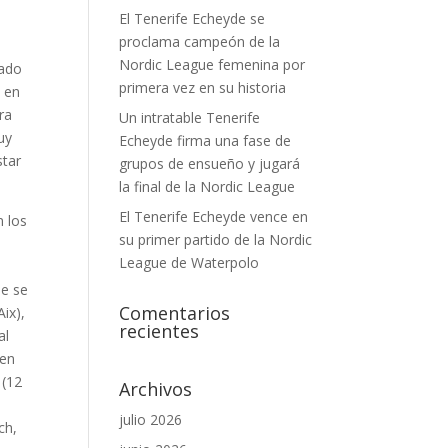
El Tenerife Echeyde se
proclama campeón de la
Nordic League femenina por
hado
primera vez en su historia
s en
ra
Un intratable Tenerife
uy
Echeyde firma una fase de
star
grupos de ensueño y jugará
la final de la Nordic League
El Tenerife Echeyde vence en
n los
su primer partido de la Nordic
League de Waterpolo
ue se
Comentarios
ix),
recientes
al
den
 (12
Archivos
julio 2026
ch,