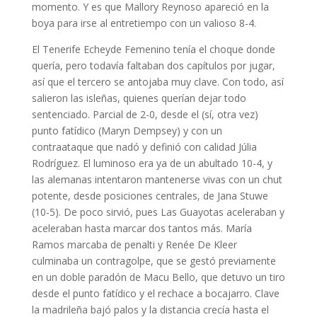
momento. Y es que Mallory Reynoso apareció en la
boya para irse al entretiempo con un valioso 8-4.
El Tenerife Echeyde Femenino tenía el choque donde
quería, pero todavía faltaban dos capítulos por jugar,
así que el tercero se antojaba muy clave. Con todo, así
salieron las isleñas, quienes querían dejar todo
sentenciado. Parcial de 2-0, desde el (sí, otra vez)
punto fatídico (Maryn Dempsey) y con un
contraataque que nadó y definió con calidad Júlia
Rodríguez. El luminoso era ya de un abultado 10-4, y
las alemanas intentaron mantenerse vivas con un chut
potente, desde posiciones centrales, de Jana Stuwe
(10-5). De poco sirvió, pues Las Guayotas aceleraban y
aceleraban hasta marcar dos tantos más. María
Ramos marcaba de penalti y Renée De Kleer
culminaba un contragolpe, que se gestó previamente
en un doble paradón de Macu Bello, que detuvo un tiro
desde el punto fatídico y el rechace a bocajarro. Clave
la madrileña bajó palos y la distancia crecía hasta el