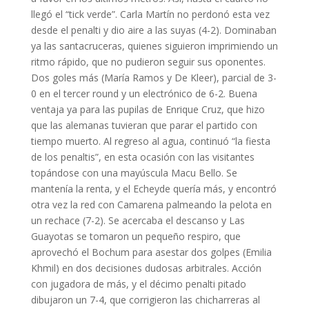
llegó el “tick verde”. Carla Martín no perdonó esta vez
desde el penalti y dio aire a las suyas (4-2). Dominaban
ya las santacruceras, quienes siguieron imprimiendo un
ritmo rápido, que no pudieron seguir sus oponentes.
Dos goles más (María Ramos y De Kleer), parcial de 3-
0 en el tercer round y un electrónico de 6-2. Buena
ventaja ya para las pupilas de Enrique Cruz, que hizo
que las alemanas tuvieran que parar el partido con
tiempo muerto. Al regreso al agua, continuó “la fiesta
de los penaltis”, en esta ocasión con las visitantes
topándose con una mayúscula Macu Bello. Se
mantenía la renta, y el Echeyde quería más, y encontró
otra vez la red con Camarena palmeando la pelota en
un rechace (7-2). Se acercaba el descanso y Las
Guayotas se tomaron un pequeño respiro, que
aprovechó el Bochum para asestar dos golpes (Emilia
Khmil) en dos decisiones dudosas arbitrales. Acción
con jugadora de más, y el décimo penalti pitado
dibujaron un 7-4, que corrigieron las chicharreras al