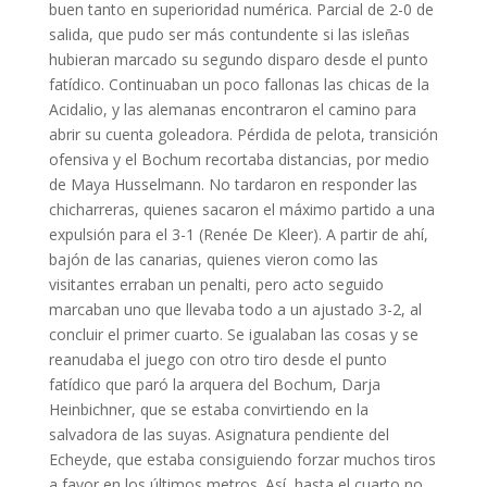
buen tanto en superioridad numérica. Parcial de 2-0 de
salida, que pudo ser más contundente si las isleñas
hubieran marcado su segundo disparo desde el punto
fatídico. Continuaban un poco fallonas las chicas de la
Acidalio, y las alemanas encontraron el camino para
abrir su cuenta goleadora. Pérdida de pelota, transición
ofensiva y el Bochum recortaba distancias, por medio
de Maya Husselmann. No tardaron en responder las
chicharreras, quienes sacaron el máximo partido a una
expulsión para el 3-1 (Renée De Kleer). A partir de ahí,
bajón de las canarias, quienes vieron como las
visitantes erraban un penalti, pero acto seguido
marcaban uno que llevaba todo a un ajustado 3-2, al
concluir el primer cuarto. Se igualaban las cosas y se
reanudaba el juego con otro tiro desde el punto
fatídico que paró la arquera del Bochum, Darja
Heinbichner, que se estaba convirtiendo en la
salvadora de las suyas. Asignatura pendiente del
Echeyde, que estaba consiguiendo forzar muchos tiros
a favor en los últimos metros. Así, hasta el cuarto no