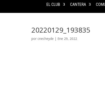
EL CLUB
CANTERA
COMU
20220129_193835
por
cnecheyde
|
Ene 29, 2022