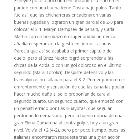
Echeyde poco a poco iba encontrando su sitio en el
partido con una buena Irene Costa bajo palos. Tanto
fue así, que las chicharreras encadenaron varias
buenas jugadas y lograron un gran parcial de 2-0 para
colocar el 3-1. Maryn Dempsey de penalti, y Carla
Martín con un bombazo en superioridad numérica
añadían esperanza a la gesta en tierras italianas.
Parecía que así se acababa el primer capítulo del
duelo, pero el Brizz Nuoto logró sorprender a las
chicas de la Acidalio con un gol doloroso en el último
segundo (Mara Totolici). Despiste defensivo y las
transalpinas no fallaban para el 3-2. Primer parón en el
enfrentamiento y sensación de que las canarias podían
hacer mucho daño si se lo proponían de cara al
segundo cuarto. Un segundo cuarto, que empezó con
un penalti errado por Las Guayotas, que seguían
perdonando demasiado, pero la buena noticia de una
gran Elena Camarena al contragolpe, hoy a un gran
nivel. Volvía el +2 (4-2), pero por poco tiempo, pues las
italianas encontraron respuesta tras una gran acción