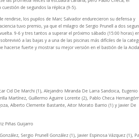
e las prometía felices la escuadra canaria, pero Pablo Checa, el
cuestión de segundos la réplica (9-5).
de rendirse, los pupilos de Marc Salvador endurecieron su defensa y
ciencia tuvo premio, ya que el milagro de Sergio Prunell a dos segu
vuelta. 9-6 y tres tantos a superar el próximo sábado (15:00 horas) en
brevivió a las bajas y a una de las piscinas más difíciles de la categ
e hacerse fuerte y mostrar su mejor versión en el bastión de la Acida
scar Cid De Marchi (1), Alejandro Miranda De Larra Sandoica, Eugenio
rilla Martínez, Guillermo Aguirre Lorente (2), Pablo Checa Hernangó
goza, Alberto Clemente Bastante, Aitor Morato Barrio (1) y Javier De
iz Piñas Guijarro
l González, Sergio Prunell González (1), Javier Espinosa Vázquez (1), P