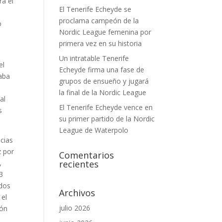
ra el
El Tenerife Echeyde se
s
proclama campeón de la
o
Nordic League femenina por
primera vez en su historia
Un intratable Tenerife
el
Echeyde firma una fase de
raba
grupos de ensueño y jugará
la final de la Nordic League
al
El Tenerife Echeyde vence en
s
su primer partido de la Nordic
League de Waterpolo
cias
z por
Comentarios
,
recientes
3
ados
Archivos
 el
julio 2026
ión