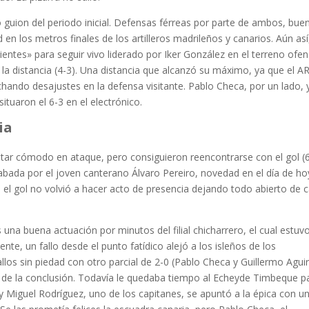
o guion del periodo inicial. Defensas férreas por parte de ambos, bue
 en los metros finales de los artilleros madrileños y canarios. Aún así,
ntes» para seguir vivo liderado por Iker González en el terreno ofen
la distancia (4-3). Una distancia que alcanzó su máximo, ya que el A
ando desajustes en la defensa visitante. Pablo Checa, por un lado, 
ituaron el 6-3 en el electrónico.
ia
ar cómodo en ataque, pero consiguieron reencontrarse con el gol (
abada por el joven canterano Álvaro Pereiro, novedad en el día de ho
 el gol no volvió a hacer acto de presencia dejando todo abierto de 
una buena actuación por minutos del filial chicharrero, el cual estuv
te, un fallo desde el punto fatídico alejó a los isleños de los
llos sin piedad con otro parcial de 2-0 (Pablo Checa y Guillermo Aguir
 de la conclusión. Todavía le quedaba tiempo al Echeyde Timbeque p
 y Miguel Rodríguez, uno de los capitanes, se apuntó a la épica con un