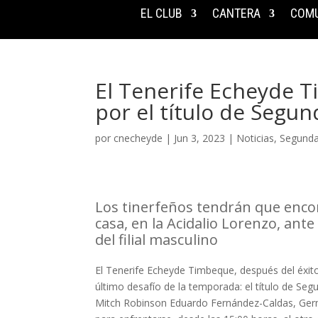
EL CLUB
CANTERA
COMU
El Tenerife Echeyde Ti
por el título de Segu
por
cnecheyde
|
Jun 3, 2023
|
Noticias
,
Segunda
Los tinerfeños tendrán que enc
casa, en la Acidalio Lorenzo, ante
del filial masculino
El Tenerife Echeyde Timbeque, después del éxit
último desafío de la temporada: el título de Se
Mitch Robinson Eduardo Fernández-Caldas, Ger