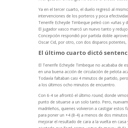
Ya en el tercer cuarto, el duelo regresó al mism
intervenciones de los porteros y poca efectividad
Tenerife Echeyde Timbeque peleó con «uñas y die
El jugador vasco marcó un nuevo tanto y redujo 
Concepción respondió por partida doble aprovech
Oscar Cid, por otro, con dos disparos potentes, s
El último cuarto dictó sentenc
El Tenerife Echeyde Timbeque no acababa de est
en una buena acción de circulación de pelota ac
Todavía faltaban casi 4 minutos de partido, pero
a los últimos ocho minutos de encuentro.
Con 6-4 se afrontó el último
round,
donde vimos 
punto de situarse a un solo tanto. Pero, nuevamen
madrileños, quienes volvieron a castigar estos fa
para poner un +4 (8-4) a menos de dos minutos
mejorar el resultado de cara a la vuelta en casa