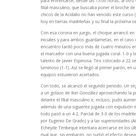
para enfrentarse, desde las 15:00 horas, al otro e
filial masculino, que buscaba poner el broche 
chicos de la Acidalio no han vencido este curso (
hoy en tierras madrileñas y su final la próxima
Con esa corona en juego, el choque arrancó en 
iniciales y para ambos guardametas, en el caso d
encuentro tardó poco más de cuatro minutos en 
el marcador con una buena jugada coral. 1-0 y l
talento de Javier Espinosa. Tiro colocado a 22 se
luminoso (1-1). Así se llegó al primer parón, en 
equipos estuvieron acertados.
Con todo, se alcanzó el segundo periodo. Un s
a un golazo de Iker González aprovechando la p
delante el filial masculino e, incluso, pudo aum
además de una siguiente jugada con expulsión riv
todo pasó a un 4-2. Parcial de 3-0 de los madri
por Eugenio De Grado) y a las superioridades (Ai
Echeyde Timbeque intentara acercarse en los úl
rival que, sin embargo, no surtió el efecto desea