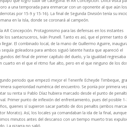
quipo que logró subir de categoría: el AR Concepción. Difícil visita pa
de oro a una temporada para enmarcar con un oponente al que aún lo
derrotas por 15-9 y 15-16). La final de Segunda División tenía su inici
 semana en la Isla, donde se coronará al campeón.
la AR Concepción. Protagonismo para las defensas en los instantes
e los santacruceros, Iván Prunell. Tanto es así, que el primer tanto d
llegar. El combinado local, de la mano de Guillermo Aguirre, inaugu
a sequía goleadora para ambos siguió latente hasta que apareció el
gundos del final de primer capítulo del duelo, y la igualdad regresaba 
un cuarto en el que el ritmo fue alto, pero en el que ninguno de los do
egundo periodo que empezó mejor el Tenerife Echeyde Timbeque, gra
rimera superioridad numérica del encuentro. Se ponía por primera ve
entar su renta si Pablo Díaz hubiera marcado desde el punto de penalti
al. Primer punto de inflexión del enfrentamiento, pues del posible 1-
leños, quienes sí supieron sacar partido de dos penaltis (ambos marc
tor Morato). Así, los locales ya comandaban la ida de la final, aunque
timos minutos antes del descanso con un tiempo muerto tras expuls
do. La pizarra no salió.