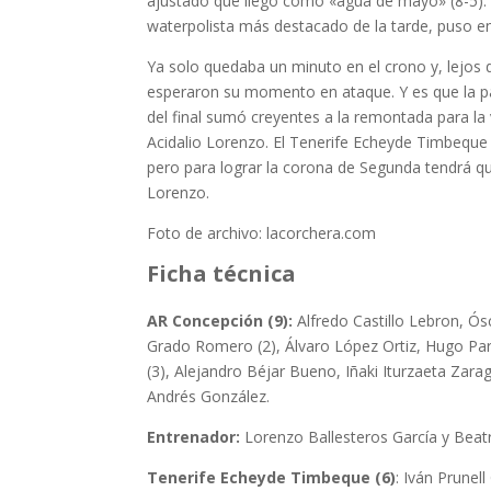
ajustado que llegó como «agua de mayo» (8-5). S
waterpolista más destacado de la tarde, puso en 
Ya solo quedaba un minuto en el crono y, lejos 
esperaron su momento en ataque. Y es que la pa
del final sumó creyentes a la remontada para la 
Acidalio Lorenzo. El Tenerife Echeyde Timbeque so
pero para lograr la corona de Segunda tendrá qu
Lorenzo.
Foto de archivo: lacorchera.com
Ficha técnica
AR Concepción (9):
Alfredo Castillo Lebron, Ó
Grado Romero (2), Álvaro López Ortiz, Hugo Par
(3), Alejandro Béjar Bueno, Iñaki Iturzaeta Zara
Andrés González.
Entrenador:
Lorenzo Ballesteros García y Beatr
Tenerife Echeyde Timbeque (6)
: Iván Prunel