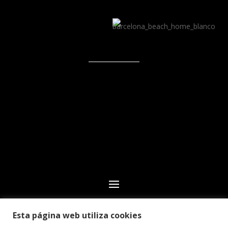
Esta página web utiliza cookies
© 2024 Club Deportivo CN Echeyde Acidalio Lorenzo.