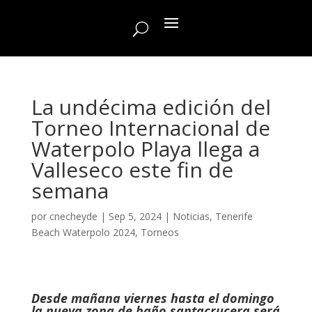
La undécima edición del
Torneo Internacional de
Waterpolo Playa llega a
Valleseco este fin de
semana
por
cnecheyde
|
Sep 5, 2024
|
Noticias
,
Tenerife
Beach Waterpolo 2024
,
Torneos
Desde mañana viernes hasta el domingo
la nueva zona de baño santacrucera será