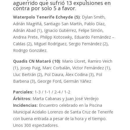
aguerrido que sufrió 13 expulsiones en
contra por solo 5 a favor.
Waterpolo Tenerife Echeyde (5)
: Dylan Smith,
Adrián Magriñá, Santiago San Martín, Pablo Díaz,
Adrián Abad (1), Ignacio Gutiérrez, Felipe Simón,
Andrea Prete, Philipp Kotoswky, Eduardo Fernández –
Caldas (2), Miguel Rodríguez, Sergio Fernández (2),
Rodrigo González.
Quadis CN Mataró (10)
: Mario Lloret, Ramiro Veich
(1), Josep Puig, Marc Corbalán, Victor Fernández (1),
Lluc Bertrán (2), Pol Daura, Àlex Codina (3), Pol
Barbena (3), George Ford, Germán Yáñez
Parciales:
1-3 / 1-1 / 2-4 / 1-2
Árbitros:
Marta Cabanas y Juan José Verdejo
Incidencias:
Encuentro celebrado en la Piscina
Municipal Acidalio Lorenzo de Santa Cruz de Tenerife
con buena entrada a pesar de la hora y el tiempo.
Unos 300 espectadores.