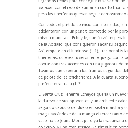
urgencias reales para conseguir la salvación de
viajaban con el reto de sumar su cuarto triunfo s
pero las tinerfeñas querían seguir demostrando 
Con todo, el partido se inició con intensidad, s
adelantaron con un penalti cometido por la port
misma manera el Echeyde, que forzó un penalti d
de la Acidalio, que consiguieron sacar su segund
Así, empate en el luminoso (1-1), tres penaltis
tinerfeñas, quienes tuvieron en el juego con la b
contar con tres acciones con una jugadora de m
Tuvimos que esperar a los últimos segundos del
de pelota de las chicharreras. A la cuarta superi
parón con ventaja (1-2).
El Santa Cruz Tenerife Echeyde quería un nuevo 
la dureza de sus oponentes y un ambiente caldead
segundo capítulo del duelo en sexta marcha y con
magia sacándose de la manga el tercer tanto de 
vaselina de Joana Mora, pero ya la maquinaria d
colectivo, y una gran Jessica Gaudreault en porte