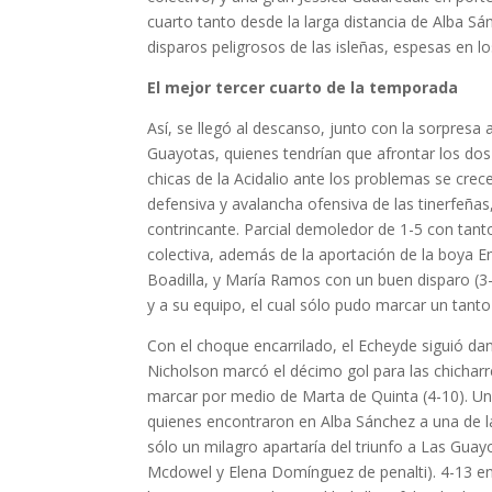
cuarto tanto desde la larga distancia de Alba Sá
disparos peligrosos de las isleñas, espesas en lo
El mejor tercer cuarto de la temporada
Así, se llegó al descanso, junto con la sorpresa 
Guayotas, quienes tendrían que afrontar los dos
chicas de la Acidalio ante los problemas se crec
defensiva y avalancha ofensiva de las tinerfeña
contrincante. Parcial demoledor de 1-5 con tant
colectiva, además de la aportación de la boya E
Boadilla, y María Ramos con un buen disparo (3-
y a su equipo, el cual sólo pudo marcar un tanto 
Con el choque encarrilado, el Echeyde siguió da
Nicholson marcó el décimo gol para las chicharrer
marcar por medio de Marta de Quinta (4-10). Un g
quienes encontraron en Alba Sánchez a una de l
sólo un milagro apartaría del triunfo a Las Guay
Mcdowel y Elena Domínguez de penalti). 4-13 en e