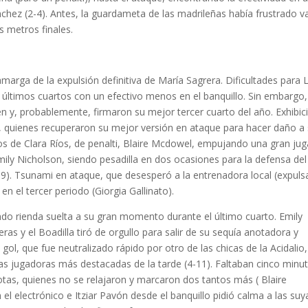
nchez (2-4). Antes, la guardameta de las madrileñas había frustrado v
s metros finales.
amarga de la expulsión definitiva de María Sagrera. Dificultades para 
 últimos cuartos con un efectivo menos en el banquillo. Sin embargo,
en y, probablemente, firmaron su mejor tercer cuarto del año. Exhibic
s, quienes recuperaron su mejor versión en ataque para hacer daño a
os de Clara Ríos, de penalti, Blaire Mcdowel, empujando una gran ju
mily Nicholson, siendo pesadilla en dos ocasiones para la defensa del
9). Tsunami en ataque, que desesperó a la entrenadora local (expuls
en el tercer periodo (Giorgia Gallinato).
ndo rienda suelta a su gran momento durante el último cuarto. Emily
as y el Boadilla tiró de orgullo para salir de su sequía anotadora y
ol, que fue neutralizado rápido por otro de las chicas de la Acidalio,
as jugadoras más destacadas de la tarde (4-11). Faltaban cinco minu
otas, quienes no se relajaron y marcaron dos tantos más ( Blaire
l electrónico e Itziar Pavón desde el banquillo pidió calma a las suy