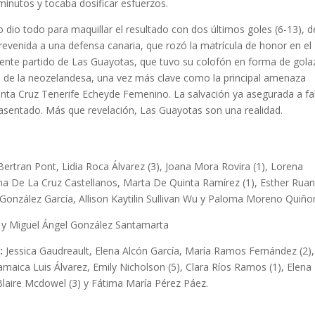
s minutos y tocaba dosificar esfuerzos.
lo dio todo para maquillar el resultado con dos últimos goles (6-13), d
revenida a una defensa canaria, que rozó la matrícula de honor en el
iente partido de Las Guayotas, que tuvo su colofón en forma de gola
to de la neozelandesa, una vez más clave como la principal amenaza
Santa Cruz Tenerife Echeyde Femenino. La salvación ya asegurada a fa
 asentado. Más que revelación, Las Guayotas son una realidad.
Bertran Pont, Lidia Roca Álvarez (3), Joana Mora Rovira (1), Lorena
na De La Cruz Castellanos, Marta De Quinta Ramírez (1), Esther Rua
ía González García, Allison Kaytilin Sullivan Wu y Paloma Moreno Quiño
 y Miguel Ángel González Santamarta
:
Jessica Gaudreault, Elena Alcón García, María Ramos Fernández (2), 
maica Luis Álvarez, Emily Nicholson (5), Clara Ríos Ramos (1), Elena
Blaire Mcdowel (3) y Fátima María Pérez Páez.