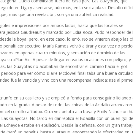
 categoría. Duelo complicado fuera de casa para Las Guayotas, que
eguido en Liga y asentarse, aún más, en la sexta plaza. Desafío difíci
que, más que una revelación, son ya una auténtica realidad.
in goles e imprecisiones por ambos lados, hasta que las locales se
era Jessica Gaudreault y marcado por Lidia Roca. Pudo responder de 
esde la boya, pero, en este caso, lo erró. No se vinieron abajo las c
o penalti consecutivo. María Ramos volvió a tirar y esta vez no perdo
 lanzados en apenas cuatro minutos, y sensación de dominio de las
oya su «Plan A». A pesar de llegar en varias ocasiones con peligro, y
ás, las Guayotas no acababan de encontrar el camino hacia el gol.
 periodo para ver cómo Blaire Mcdowel finalizaba una buena circulac
oridad fue la vencida y vino con una recompensa incluida: irse al prime
triunfo en su casillero y se empleó a fondo para conseguirlo lidiando
o en la grada. A pesar de todo, las chicas de la Acidalio arrancaron 
 «el colmillo afilado». Otra vez pelota a la boya y Emily Nicholson h
Las Guayotas. No tardó en dar réplica el Boadilla con un buen gol d
el Echeyde estaba en ebullición. Desde la defensa, con un gran traba
ría (paró un penalti), hasta el ataque, encontrando la efectividad en 