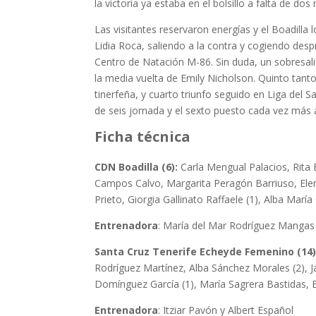
la victoria ya estaba en el bolsillo a falta de do
Las visitantes reservaron energías y el Boadilla 
Lidia Roca, saliendo a la contra y cogiendo desp
Centro de Natación M-86. Sin duda, un sobresal
la media vuelta de Emily Nicholson. Quinto tan
tinerfeña, y cuarto triunfo seguido en Liga del 
de seis jornada y el sexto puesto cada vez más
Ficha técnica
CDN Boadilla (6):
Carla Mengual Palacios, Rita 
Campos Calvo, Margarita Peragón Barriuso, Ele
Prieto, Giorgia Gallinato Raffaele (1), Alba Mar
Entrenadora
: María del Mar Rodríguez Mangas
Santa Cruz Tenerife Echeyde Femenino (14)
Rodríguez Martínez, Alba Sánchez Morales (2), Ja
Domínguez García (1), María Sagrera Bastidas, 
Entrenadora
: Itziar Pavón y Albert Español