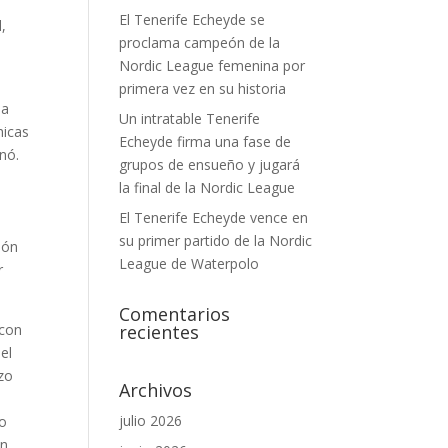
El Tenerife Echeyde se
l,
proclama campeón de la
Nordic League femenina por
primera vez en su historia
la
Un intratable Tenerife
hicas
Echeyde firma una fase de
nó.
grupos de ensueño y jugará
la final de la Nordic League
El Tenerife Echeyde vence en
su primer partido de la Nordic
ión
League de Waterpolo
r
Comentarios
 con
recientes
el
izo
Archivos
e
julio 2026
jo
un