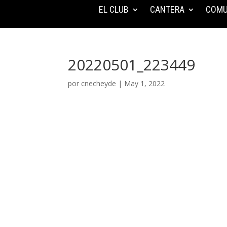
EL CLUB
CANTERA
COMU
20220501_223449
por
cnecheyde
|
May 1, 2022