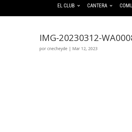
EL CLUB
CANTERA
COMU
IMG-20230312-WA000
por
cnecheyde
|
Mar 12, 2023