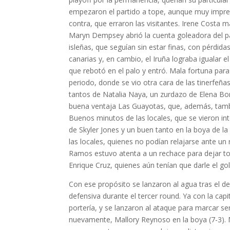
empezaron el partido a tope, aunque muy imprec
contra, que erraron las visitantes. Irene Costa m
Maryn Dempsey abrió la cuenta goleadora del par
isleñas, que seguían sin estar finas, con pérdi
canarias y, en cambio, el Iruña lograba igualar 
que rebotó en el palo y entró. Mala fortuna par
periodo, donde se vio otra cara de las tinerfeña
tantos de Natalia Naya, un zurdazo de Elena Bo
buena ventaja Las Guayotas, que, además, tamb
Buenos minutos de las locales, que se vieron in
de Skyler Jones y un buen tanto en la boya de la
las locales, quienes no podían relajarse ante un 
Ramos estuvo atenta a un rechace para dejar to
Enrique Cruz, quienes aún tenían que darle el gol
Con ese propósito se lanzaron al agua tras el d
defensiva durante el tercer round. Ya con la cap
portería, y se lanzaron al ataque para marcar s
nuevamente, Mallory Reynoso en la boya (7-3). M