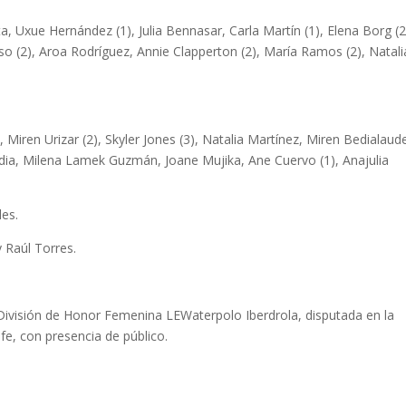
a, Uxue Hernández (1), Julia Bennasar, Carla Martín (1), Elena Borg (2
 (2), Aroa Rodríguez, Annie Clapperton (2), María Ramos (2), Natali
, Miren Urizar (2), Skyler Jones (3), Natalia Martínez, Miren Bedialaud
ia, Milena Lamek Guzmán, Joane Mujika, Ane Cuervo (1), Anajulia
les.
 Raúl Torres.
 División de Honor Femenina LEWaterpolo Iberdrola, disputada en la
fe, con presencia de público.