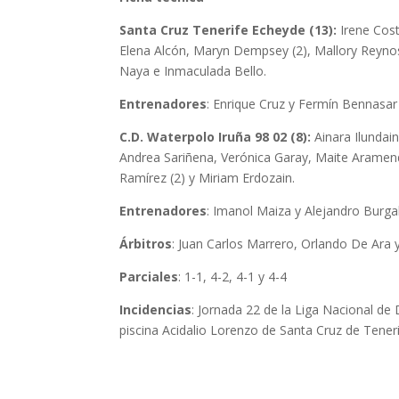
Santa Cruz Tenerife Echeyde (13):
Irene Cost
Elena Alcón, Maryn Dempsey (2), Mallory Reynoso
Naya e Inmaculada Bello.
Entrenadores
: Enrique Cruz y Fermín Bennasar
C.D. Waterpolo Iruña 98 02 (8):
Ainara Ilundain
Andrea Sariñena, Verónica Garay, Maite Aramend
Ramírez (2) y Miriam Erdozain.
Entrenadores
: Imanol Maiza y Alejandro Burga
Árbitros
: Juan Carlos Marrero, Orlando De Ara y
Parciales
: 1-1, 4-2, 4-1 y 4-4
Incidencias
: Jornada 22 de la Liga Nacional de
piscina Acidalio Lorenzo de Santa Cruz de Teneri