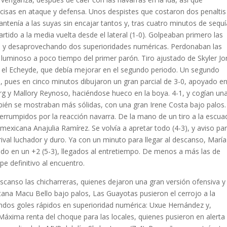
isas en ataque y defensa. Unos despistes que costaron dos penaltis
antenía a las suyas sin encajar tantos y, tras cuatro minutos de sequí
tido a la media vuelta desde el lateral (1-0). Golpeaban primero las
das y desaprovechando dos superioridades numéricas. Perdonaban las
el luminoso a poco tiempo del primer parón. Tiro ajustado de Skyler Jo
a el Echeyde, que debía mejorar en el segundo periodo. Un segundo
s, pues en cinco minutos dibujaron un gran parcial de 3-0, apoyado en
rg y Mallory Reynoso, haciéndose hueco en la boya. 4-1, y cogían un
ién se mostraban más sólidas, con una gran Irene Costa bajo palos.
terrumpidos por la reacción navarra. De la mano de un tiro a la escua
 mexicana Anajulia Ramírez. Se volvía a apretar todo (4-3), y aviso pa
rival luchador y duro. Ya con un minuto para llegar al descanso, María
do en un +2 (5-3), llegados al entretiempo. De menos a más las de
pe definitivo al encuentro.
escanso las chicharreras, quienes dejaron una gran versión ofensiva y
itana Macu Bello bajo palos, Las Guayotas pusieron el cerrojo a la
endos goles rápidos en superioridad numérica: Uxue Hernández y,
áxima renta del choque para las locales, quienes pusieron en alerta