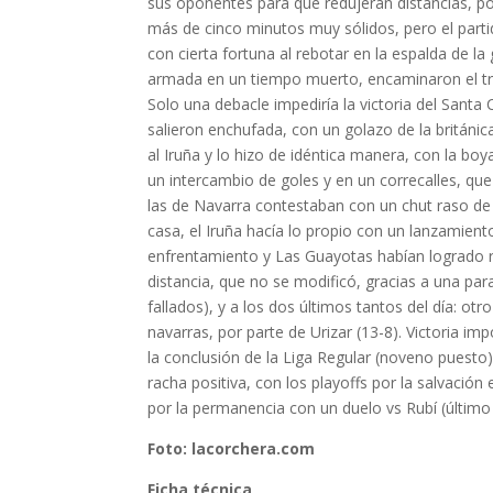
sus oponentes para que redujeran distancias, po
más de cinco minutos muy sólidos, pero el part
con cierta fortuna al rebotar en la espalda de l
armada en un tiempo muerto, encaminaron el triun
Solo una debacle impediría la victoria del Santa
salieron enchufada, con un golazo de la británica
al Iruña y lo hizo de idéntica manera, con la bo
un intercambio de goles y en un correcalles, que 
las de Navarra contestaban con un chut raso de
casa, el Iruña hacía lo propio con un lanzamient
enfrentamiento y Las Guayotas habían logrado re
distancia, que no se modificó, gracias a una para
fallados), y a los dos últimos tantos del día: ot
navarras, por parte de Urizar (13-8). Victoria im
la conclusión de la Liga Regular (noveno puesto
racha positiva, con los playoffs por la salvació
por la permanencia con un duelo vs Rubí (último cl
Foto: lacorchera.com
Ficha técnica