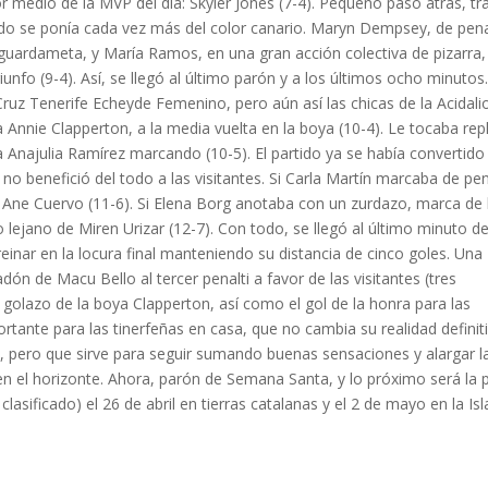
r medio de la MVP del día: Skyler Jones (7-4). Pequeño paso atrás, tr
ido se ponía cada vez más del color canario. Maryn Dempsey, de penal
a guardameta, y María Ramos, en una gran acción colectiva de pizarra,
fo (9-4). Así, se llegó al último parón y a los últimos ocho minutos
 Cruz Tenerife Echeyde Femenino, pero aún así las chicas de la Acidali
 Annie Clapperton, a la media vuelta en la boya (10-4). Le tocaba repl
ya Anajulia Ramírez marcando (10-5). El partido ya se había convertido
no benefició del todo a las visitantes. Si Carla Martín marcaba de pen
 Ane Cuervo (11-6). Si Elena Borg anotaba con un zurdazo, marca de 
o lejano de Miren Urizar (12-7). Con todo, se llegó al último minuto d
inar en la locura final manteniendo su distancia de cinco goles. Una
dón de Macu Bello al tercer penalti a favor de las visitantes (tres
ro golazo de la boya Clapperton, así como el gol de la honra para las
portante para las tinerfeñas en casa, que no cambia su realidad definit
), pero que sirve para seguir sumando buenas sensaciones y alargar l
n en el horizonte. Ahora, parón de Semana Santa, y lo próximo será la 
asificado) el 26 de abril en tierras catalanas y el 2 de mayo en la Isl