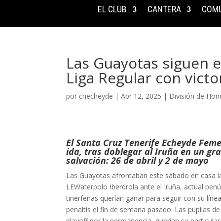
EL CLUB
CANTERA
COMU
Las Guayotas siguen e
Liga Regular con victo
por
cnecheyde
|
Abr 12, 2025
|
División de Ho
El Santa Cruz Tenerife Echeyde Feme
ida, tras doblegar al Iruña en un gra
salvación: 26 de abril y 2 de mayo
Las Guayotas afrontaban este sábado en casa la
LEWaterpolo Iberdrola ante el Iruña, actual penú
tinerfeñas querían ganar para seguir con su líne
penaltis el fin de semana pasado. Las pupilas d
playoff por la permanencia, querían su particula