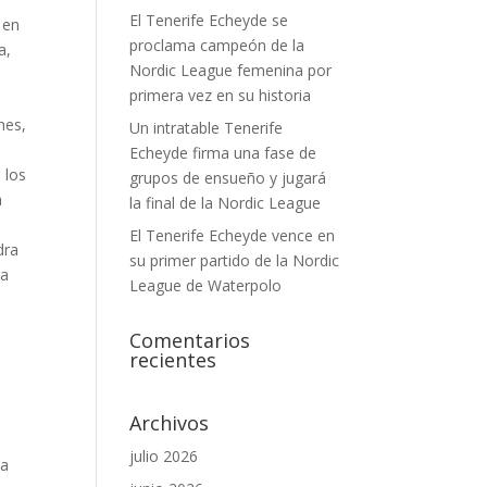
El Tenerife Echeyde se
 en
proclama campeón de la
a,
Nordic League femenina por
primera vez en su historia
nes,
Un intratable Tenerife
Echeyde firma una fase de
 los
grupos de ensueño y jugará
a
la final de la Nordic League
El Tenerife Echeyde vence en
dra
su primer partido de la Nordic
ra
League de Waterpolo
Comentarios
recientes
Archivos
julio 2026
 a