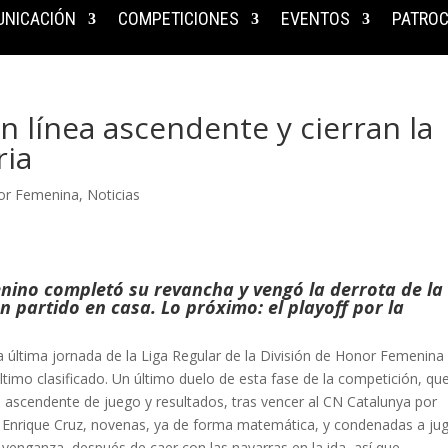
NICACIÓN
COMPETICIONES
EVENTOS
PATROC
n línea ascendente y cierran la
ria
nor Femenina
,
Noticias
nino completó su revancha y vengó la derrota de la
n partido en casa. Lo próximo: el playoff por la
 última jornada de la Liga Regular de la División de Honor Femenina
ltimo clasificado. Un último duelo de esta fase de la competición, que
a ascendente de juego y resultados, tras vencer al CN Catalunya por
e Enrique Cruz, novenas, ya de forma matemática, y condenadas a jug
r venganza, después de caer con las navarras en la ida, así que