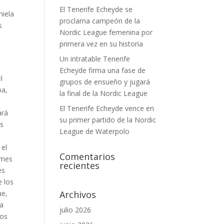
El Tenerife Echeyde se
niela
proclama campeón de la
s
Nordic League femenina por
primera vez en su historia
Un intratable Tenerife
Echeyde firma una fase de
l
grupos de ensueño y jugará
pa,
la final de la Nordic League
El Tenerife Echeyde vence en
ará
su primer partido de la Nordic
es
League de Waterpolo
 el
Comentarios
 mes
recientes
es
e los
ue,
Archivos
 a
julio 2026
los