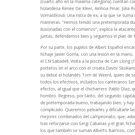
(cuarto año en la máxima categoría) cuentan co
holandesa Renée De Kleer, Ainhoa Pinar, Júlia 
Vomastková. Una ristra de ex, a la que se suma t
marineras. “Hemos tenido una pretemporada du
ilusionadas con el comienzo”, explica la atacant
juntas, defendemos bien y seguimos el plan de 
Por su parte, los pupilos de Albert Español enca
fichaje Javier Gorría, con una lesión en la mano
el CN Sabadell. Visita a la piscina de Can Llong
porteros en el arco con el croata Davor Skokand
su debut el holandés Tom de Weerd, quien de se
todos los efectivos, incluidos los canteranos Se
efectos, al igual que el chicharrero Pablo Díaz,
hombro. Regreso, por tanto, del segundo capit
de pretemporada bueno, trabajando bien, y hay
complicado. Queremos pelearles y dificultarle l
mejores combinados del campeonato, que, ade
tras reforzarse con Sergi Cabanas y el gran fich
los que también se suman Alberto Barroso, como