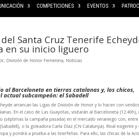
NICACIÓN
COMPETICIONES
EVENTOS
PATROC
del Santa Cruz Tenerife Echeyd
 en su inicio liguero
or
,
División de Honor Femenina
,
Noticias
al Barceloneta en tierras catalanas y, los chicos,
l actual subcampeón: el Sabadell
cheyde arrancan las Ligas de División de Honor y lo hacen con sendo
lanas. En el caso de Las Guayotas, visitarán al Barceloneta (12:40h),
do (séptimas la campaña pasada) en el mercado veraniego con, entre
Sabadell), o la goleadora Carla Díaz (CN Catalunya). Rival exigente y
a y pondrá a prueba a las tinerfeñas. Para ello, las chicas de la Aci