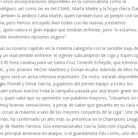
n cinco incorporaciones disponibles en la convocatoria como la
Rodríguez, así como las ex del CNAB, Marta Madre y la boya checa Da
ambién la artillera Carla Martín, quien también tuvo un periplo con la
ra, pero hemos encajado bien todas con las nuevas y estamos
e, quien valora el gran equipo que tendrán enfrente, pero “si estamos
Kike tendremos opciones seguro”.
ran su noveno capítulo en la máxima categoría con la sensible baja de
, y un rival temible enfrente: el vigente subcampeón de Liga y Superco
 (13:45 hora canaria) para un Santa Cruz Tenerife Echeyde, que estrena
ic, y los jóvenes Héctor Martínez y Dorian Acuña. Además de ellos h
guro será un arma ofensiva importante. De resto, estarán disponibl
rgio Prunell y Omar García, jugadores del primer equipo a todos los
 quien estuvo inactivo toda la campaña pasada por una lesión grave en
án, quien sabe que su oponente son palabras mayores. “Llevamos un
 muy buenas sensaciones, a pesar de saber que ganarles en su casa 
as cosas al máximo a uno de los mejores conjuntos de la Liga”. Uno d
más, ha confirmado un año más su presencia en la Champions Leag
aje de Martín Famera. Dos internacionales con la Selección Española,
 principal amenaza en ataque, o el guardameta Edu Lorrio, uno de 