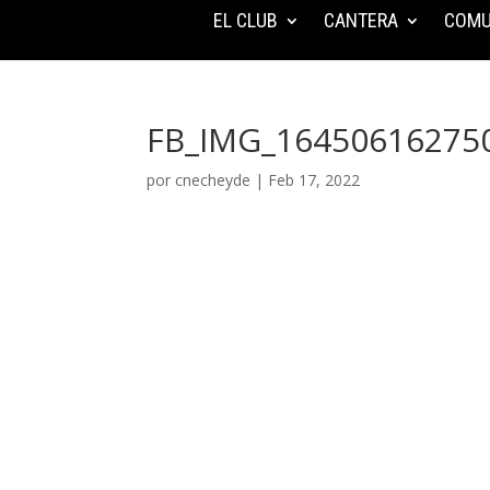
EL CLUB
CANTERA
COMU
FB_IMG_16450616275
por
cnecheyde
|
Feb 17, 2022