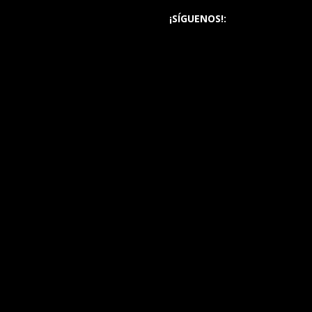
¡SÍGUENOS!: