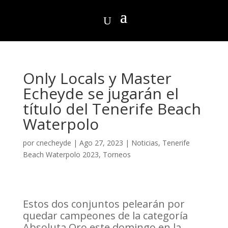
Only Locals y Master
Echeyde se jugarán el
título del Tenerife Beach
Waterpolo
por
cnecheyde
|
Ago 27, 2023
|
Noticias
,
Tenerife
Beach Waterpolo 2023
,
Torneos
Estos dos conjuntos pelearán por
quedar campeones de la categoría
Absoluta Oro este domingo en la