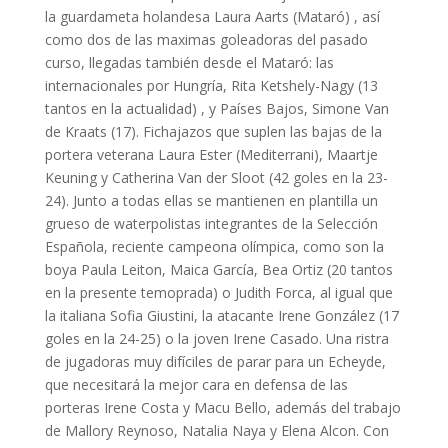
la guardameta holandesa Laura Aarts (Mataró) , así
como dos de las maximas goleadoras del pasado
curso, llegadas también desde el Mataró: las
internacionales por Hungría, Rita Ketshely-Nagy (13
tantos en la actualidad) , y Países Bajos, Simone Van
de Kraats (17). Fichajazos que suplen las bajas de la
portera veterana Laura Ester (Mediterrani), Maartje
Keuning y Catherina Van der Sloot (42 goles en la 23-
24). Junto a todas ellas se mantienen en plantilla un
grueso de waterpolistas integrantes de la Selección
Española, reciente campeona olímpica, como son la
boya Paula Leiton, Maica García, Bea Ortiz (20 tantos
en la presente temoprada) o Judith Forca, al igual que
la italiana Sofia Giustini, la atacante Irene González (17
goles en la 24-25) o la joven Irene Casado. Una ristra
de jugadoras muy difíciles de parar para un Echeyde,
que necesitará la mejor cara en defensa de las
porteras Irene Costa y Macu Bello, además del trabajo
de Mallory Reynoso, Natalia Naya y Elena Alcon. Con