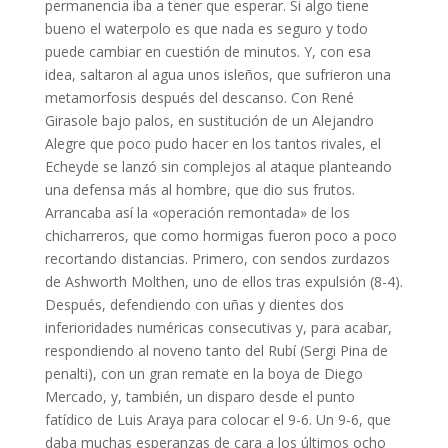
permanencia iba a tener que esperar. Si algo tiene
bueno el waterpolo es que nada es seguro y todo
puede cambiar en cuestión de minutos. Y, con esa
idea, saltaron al agua unos isleños, que sufrieron una
metamorfosis después del descanso. Con René
Girasole bajo palos, en sustitución de un Alejandro
Alegre que poco pudo hacer en los tantos rivales, el
Echeyde se lanzó sin complejos al ataque planteando
una defensa más al hombre, que dio sus frutos.
Arrancaba así la «operación remontada» de los
chicharreros, que como hormigas fueron poco a poco
recortando distancias. Primero, con sendos zurdazos
de Ashworth Molthen, uno de ellos tras expulsión (8-4).
Después, defendiendo con uñas y dientes dos
inferioridades numéricas consecutivas y, para acabar,
respondiendo al noveno tanto del Rubí (Sergi Pina de
penalti), con un gran remate en la boya de Diego
Mercado, y, también, un disparo desde el punto
fatídico de Luis Araya para colocar el 9-6. Un 9-6, que
daba muchas esperanzas de cara a los últimos ocho