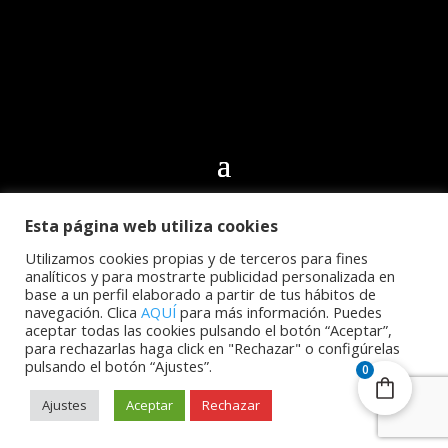
Esta página web utiliza cookies
© 2024 Club Deportivo CN Echeyde Acidalio Lorenzo.
Todos los derechos reservados | Desarrollo web por
Utilizamos cookies propias y de terceros para fines
analíticos y para mostrarte publicidad personalizada en
Cidecán
base a un perfil elaborado a partir de tus hábitos de
navegación. Clica
AQUÍ
para más información. Puedes
aceptar todas las cookies pulsando el botón “Aceptar”,
para rechazarlas haga click en "Rechazar" o configúrelas
pulsando el botón “Ajustes”.
0
Ajustes
Aceptar
Rechazar