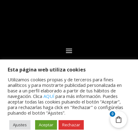
Esta página web utiliza cookies
© 2024 Club Deportivo CN Echeyde Acidalio Lorenzo.
Todos los derechos reservados | Desarrollo web por
Utilizamos cookies propias y de terceros para fines
analíticos y para mostrarte publicidad personalizada en
Cidecán
base a un perfil elaborado a partir de tus hábitos de
navegación. Clica
AQUÍ
para más información. Puedes
aceptar todas las cookies pulsando el botón “Aceptar”,
para rechazarlas haga click en "Rechazar" o configúrelas
pulsando el botón “Ajustes”.
0
Ajustes
Aceptar
Rechazar