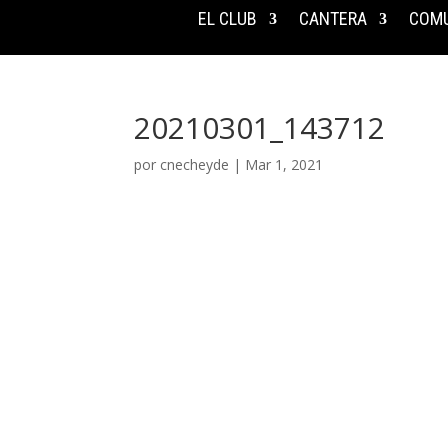
EL CLUB
CANTERA
COMU
20210301_143712
por
cnecheyde
|
Mar 1, 2021