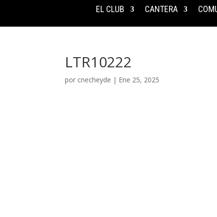
EL CLUB
CANTERA
COMU
LTR10222
por
cnecheyde
|
Ene 25, 2025